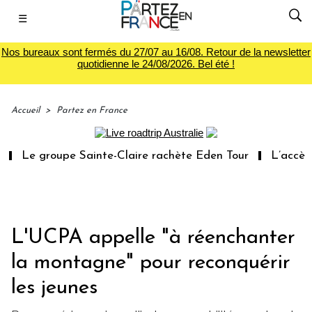
☰
Nos bureaux sont fermés du 27/07 au 16/08. Retour de la newsletter
quotidienne le 24/08/2026. Bel été !
Accueil
>
Partez en France
 groupe Sainte-Claire rachète Eden Tour
L’accès aux va
L'UCPA appelle "à réenchanter
la montagne" pour reconquérir
les jeunes