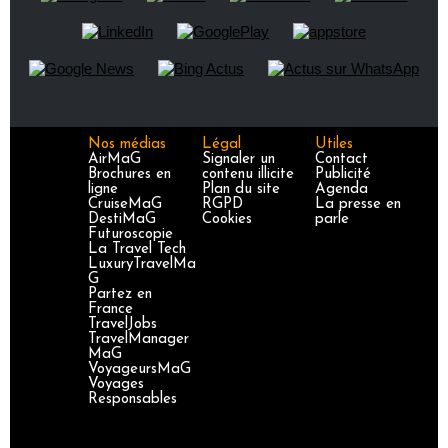
Nos médias
Légal
Utiles
AirMaG
Signaler un
Contact
Brochures en
contenu illicite
Publicité
ligne
Plan du site
Agenda
CruiseMaG
RGPD
La presse en
DestiMaG
Cookies
parle
Futuroscopie
La Travel Tech
LuxuryTravelMa
G
Partez en
France
TravelJobs
TravelManager
MaG
VoyageursMaG
Voyages
Responsables