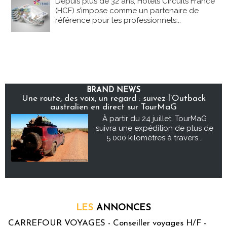
Depuis plus de 32 ans, Hôtels Circuits France
(HCF) s’impose comme un partenaire de
référence pour les professionnels...
BRAND NEWS
Une route, des voix, un regard : suivez l’Outback
australien en direct sur TourMaG
À partir du 24 juillet, TourMaG
suivra une expédition de plus de
5 000 kilomètres à travers...
LES
ANNONCES
CARREFOUR VOYAGES - Conseiller voyages H/F -