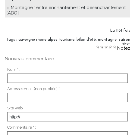
Montagne : entre enchantement et désenchantement
[ABO]
Lu 1181 fois
Tags
:
auvergne rhone alpes tourisme
,
bilan d'été
,
montagne
,
saison
hiver
Notez
Nouveau commentaire :
Nom * :
Adresse email (non publiée) * :
Site web :
Commentaire * :