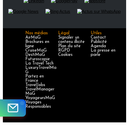
Nos médias
Légal
Utiles
AirMaG
Signaler un
Contact
Brochures en
contenu illicite
Publicité
ligne
Plan du site
Agenda
CruiseMaG
RGPD
La presse en
DestiMaG
Cookies
parle
Futuroscopie
La Travel Tech
LuxuryTravelMa
G
Partez en
France
TravelJobs
TravelManager
MaG
VoyageursMaG
Voyages
Responsables
Site certifié