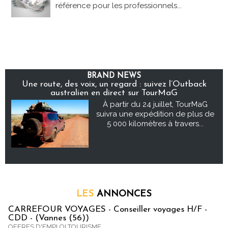
référence pour les professionnels...
BRAND NEWS
Une route, des voix, un regard : suivez l’Outback
australien en direct sur TourMaG
À partir du 24 juillet, TourMaG
suivra une expédition de plus de
5 000 kilomètres à travers...
LES
ANNONCES
CARREFOUR VOYAGES - Conseiller voyages H/F -
CDD - (Vannes (56))
OFFRES D'EMPLOI TOURISME