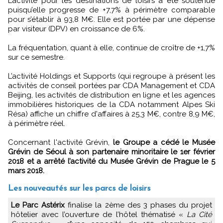
L’activité pour les destinations de loisirs a été soutenue
puisqu’elle progresse de +7,7% à périmètre comparable
pour s’établir à 93,8 M€. Elle est portée par une dépense
par visiteur (DPV) en croissance de 6%.
La fréquentation, quant à elle, continue de croître de +1,7%
sur ce semestre.
L’activité Holdings et Supports (qui regroupe à présent les
activités de conseil portées par CDA Management et CDA
Beijing, les activités de distribution en ligne et les agences
immobilières historiques de la CDA notamment Alpes Ski
Résa) affiche un chiffre d'affaires à 25,3 M€, contre 8,9 M€,
à périmètre réel.
Concernant l'activité Grévin,
le Groupe a cédé le Musée
Grévin de Séoul à son partenaire minoritaire le 1er février
2018 et a arrêté l’activité du Musée Grévin de Prague le 5
mars 2018.
Les nouveautés sur les parcs de loisirs
Le Parc Astérix
finalise la 2ème des 3 phases du projet
hôtelier avec l’ouverture de l’hôtel thématisé «
La Cité