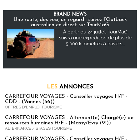
BRAND NEWS
Une route, des voix, un regard : suivez l’Outback
australien en direct sur TourMaG
À partir du 24 juillet, TourMaG
suivra une expédition de plus de
5 000 kilomètres à travers...
LES
ANNONCES
CARREFOUR VOYAGES - Conseiller voyages H/F -
CDD - (Vannes (56))
OFFRES D'EMPLOI TOURISME
CARREFOUR VOYAGES - Alternant(e) Chargé(e) de
ressources humaines H/F - (Massy/Evry (91))
ALTERNANCE / STAGES TOURISME
CARREFOUR VOYAGES - Conseiller voyages H/F -