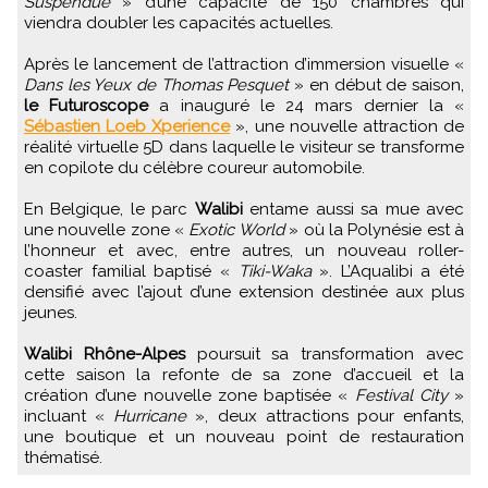
Suspendue
» d’une capacité de 150 chambres qui
viendra doubler les capacités actuelles.
Après le lancement de l’attraction d’immersion visuelle «
Dans les Yeux de Thomas Pesquet
» en début de saison,
le Futuroscope
a inauguré le 24 mars dernier la «
Sébastien Loeb Xperience
», une nouvelle attraction de
réalité virtuelle 5D dans laquelle le visiteur se transforme
en copilote du célèbre coureur automobile.
En Belgique, le parc
Walibi
entame aussi sa mue avec
une nouvelle zone «
Exotic World
» où la Polynésie est à
l’honneur et avec, entre autres, un nouveau roller-
coaster familial baptisé «
Tiki-Waka
». L’Aqualibi a été
densifié avec l’ajout d’une extension destinée aux plus
jeunes.
Walibi Rhône-Alpes
poursuit sa transformation avec
cette saison la refonte de sa zone d’accueil et la
création d’une nouvelle zone baptisée «
Festival City
»
incluant «
Hurricane
», deux attractions pour enfants,
une boutique et un nouveau point de restauration
thématisé.