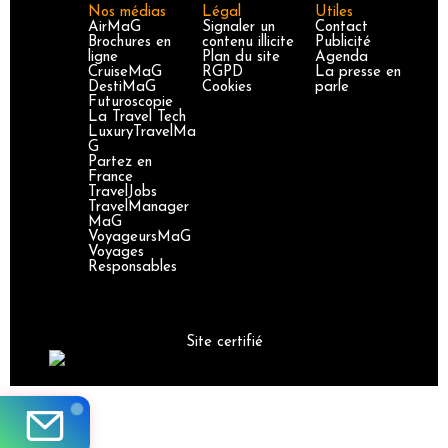
Nos médias
Légal
Utiles
AirMaG
Signaler un
Contact
Brochures en
contenu illicite
Publicité
ligne
Plan du site
Agenda
CruiseMaG
RGPD
La presse en
DestiMaG
Cookies
parle
Futuroscopie
La Travel Tech
LuxuryTravelMa
G
Partez en
France
TravelJobs
TravelManager
MaG
VoyageursMaG
Voyages
Responsables
Site certifié