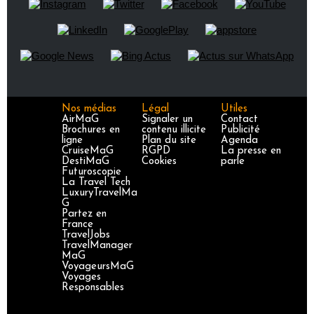
Nos médias
Légal
Utiles
AirMaG
Signaler un
Contact
Brochures en
contenu illicite
Publicité
ligne
Plan du site
Agenda
CruiseMaG
RGPD
La presse en
DestiMaG
Cookies
parle
Futuroscopie
La Travel Tech
LuxuryTravelMa
G
Partez en
France
TravelJobs
TravelManager
MaG
VoyageursMaG
Voyages
Responsables