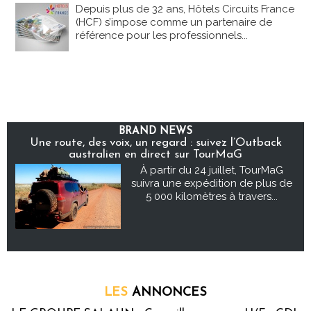
Depuis plus de 32 ans, Hôtels Circuits France
(HCF) s’impose comme un partenaire de
référence pour les professionnels...
BRAND NEWS
Une route, des voix, un regard : suivez l’Outback
australien en direct sur TourMaG
À partir du 24 juillet, TourMaG
suivra une expédition de plus de
5 000 kilomètres à travers...
LES
ANNONCES