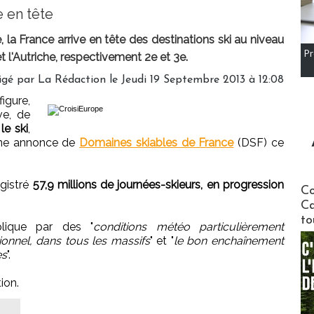
 en tête
la France arrive en tête des destinations ski au niveau
Pr
t l'Autriche, respectivement 2e et 3e.
igé par
La Rédaction
le Jeudi 19 Septembre 2013 à 12:08
figure,
ve, de
le ski
,
 une annonce de
Domaines skiables de France
(DSF) ce
egistré
57,9 millions de journées-skieurs, en progression
Communi
Co
Ca
to
lique par des "
conditions météo particulièrement
onnel, dans tous les massifs
" et "
le bon enchaînement
es
".
ion.