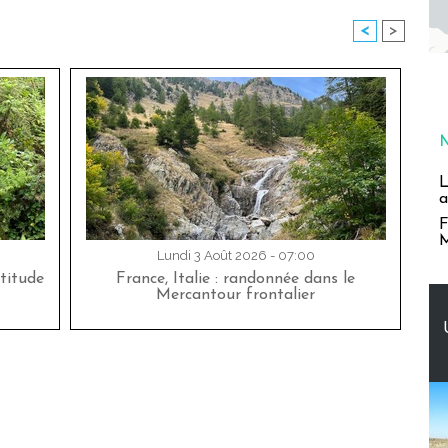
<
>
L
a
F
M
Lundi 3 Août 2026 - 07:00
titude
France, Italie : randonnée dans le
Mercantour frontalier