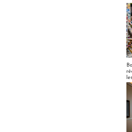
Bo
ré
le