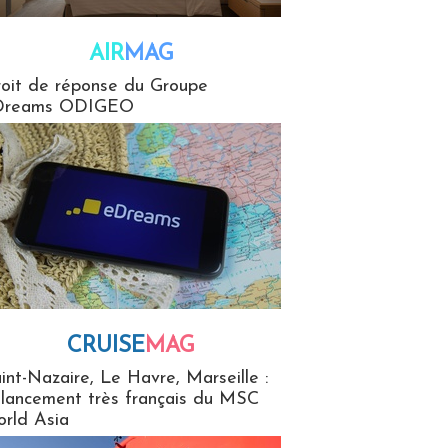
AIR
MAG
G
oit de réponse du Groupe
Dreams ODIGEO
CRUISE
MAG
MaG
int-Nazaire, Le Havre, Marseille :
 lancement très français du MSC
rld Asia