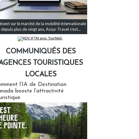
ésent sur le marché de la mobilité internationale
depuis plus de vingt ans, Assur-Travel s'est...
COMMUNIQUÉS DES
AGENCES TOURISTIQUES
LOCALES
qués des agences touristiques locales
mment l’IA de Destination
nada booste l’attractivité
uristique