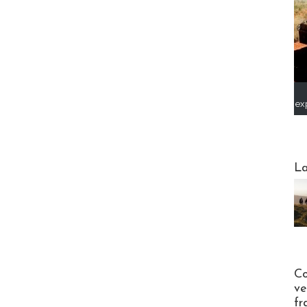
ex
Webinai
La
Publi-n
Co
ve
fr