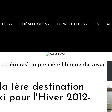
LITÉS
THÉMATIQUES
NEWSLETTERS
TV
A
▼
▼
▼
téraires", la première librairie du voyage
la 1ère destination
i pour l'Hiver 2012-