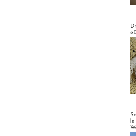
AirMa
Dr
e
Cruise
Sa
le
Wo