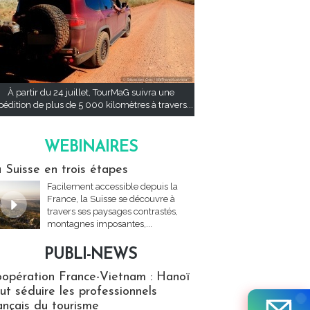
À partir du 24 juillet, TourMaG suivra une
pédition de plus de 5 000 kilomètres à travers...
WEBINAIRES
res
 Suisse en trois étapes
Facilement accessible depuis la
France, la Suisse se découvre à
travers ses paysages contrastés,
montagnes imposantes,...
PUBLI-NEWS
ews
opération France-Vietnam : Hanoï
ut séduire les professionnels
ançais du tourisme