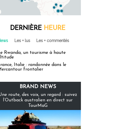
DERNIÈRE
HEURE
News
Les + lus
Les + commentés
e Rwanda, un tourisme à haute
ltitude
rance, Italie : randonnée dans le
ercantour frontalier
BRAND NEWS
Une route, des voix, un regard : suivez
l’Outback australien en direct sur
TourMaG