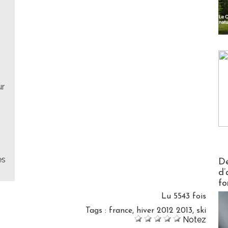
ur
s
Actus V
es
De
d’
fo
Lu 5543 fois
Tags
:
france
,
hiver 2012 2013
,
ski
Notez