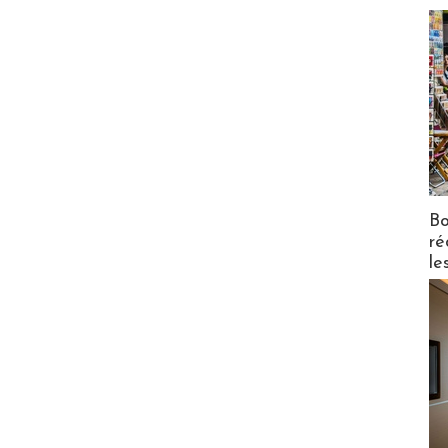
Bo
ré
le