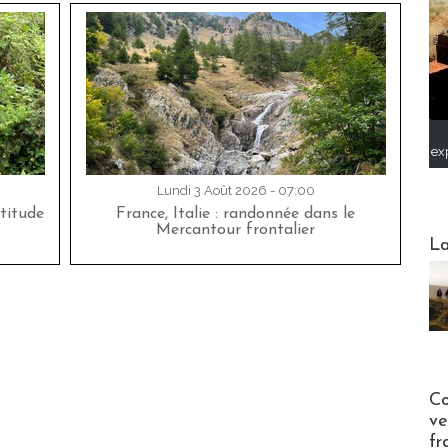
ex
Lundi 3 Août 2026 - 07:00
titude
France, Italie : randonnée dans le
Mercantour frontalier
Webinai
La
Publi-n
Co
ve
fr