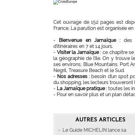
Cet ouvrage de 152 pages est dispon
France. La parution est organisée en 5
-
Bienvenue en Jamaïque
: des 
d’itinéraires en 7 et 14 jours.
-
Visiter la Jamaïque
: ce chapitre s
la géographie de l’île. On y trouve l
ses environs, Blue Mountains, Port A
Negril, Treasure Beach et le Sud.
-
Nos adresses
: besoin d’un spot po
du shopping, les lecteurs trouveront 
-
La Jamaïque pratique
: toutes les 
- Pour en savoir plus et un plan détac
AUTRES ARTICLES
Le Guide MICHELIN lance sa