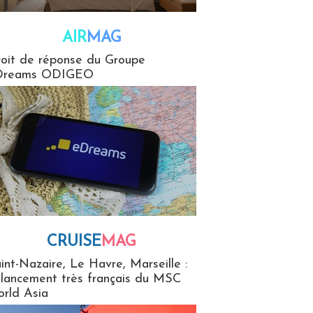
AIR
MAG
G
oit de réponse du Groupe
Dreams ODIGEO
CRUISE
MAG
MaG
int-Nazaire, Le Havre, Marseille :
 lancement très français du MSC
rld Asia