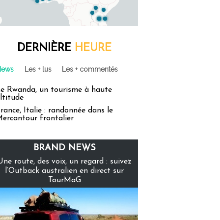
DERNIÈRE
HEURE
News
Les + lus
Les + commentés
e Rwanda, un tourisme à haute
ltitude
rance, Italie : randonnée dans le
ercantour frontalier
BRAND NEWS
Une route, des voix, un regard : suivez
l’Outback australien en direct sur
TourMaG