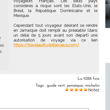
voyageurs Français. Les seuls pays
considérés à risque sont les Etats-Unis, le
Brésil, la République Dominicaine et le
Mexique.
Cependant tout voyageur désirant se rendre
en Jamaïque doit remplir au préalable (dans
un délai de 5 jours avant son départ) une
n
autorisation de voyage via ce lien
https://travelauth.visitjamaica.com/
des
t
à
Lu 1088 fois
Tags
:
guide vert
,
jamaïque
,
michelin
Notez