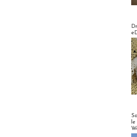
AirMa
Dr
e
Cruise
Sa
le
Wo