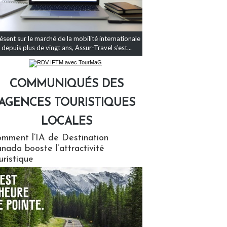
ésent sur le marché de la mobilité internationale
depuis plus de vingt ans, Assur-Travel s'est...
COMMUNIQUÉS DES
AGENCES TOURISTIQUES
LOCALES
qués des agences touristiques locales
mment l’IA de Destination
nada booste l’attractivité
uristique