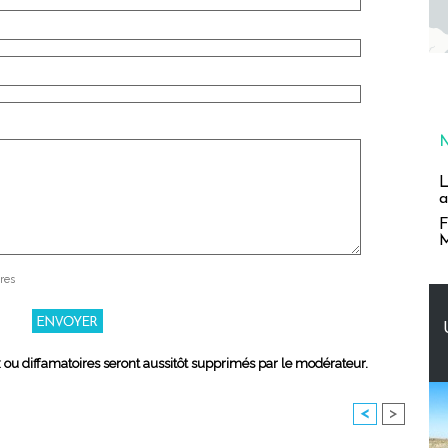
L
a
F
M
res
x ou diffamatoires seront aussitôt supprimés par le modérateur.
<
>