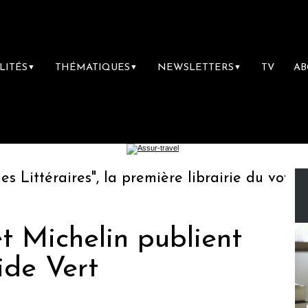
LITÉS
THÉMATIQUES
NEWSLETTERS
TV
A
▼
▼
▼
ttéraires", la première librairie du voyage
t Michelin publient
ide Vert