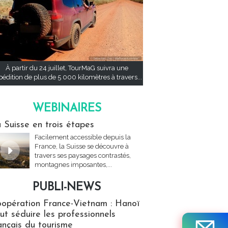
À partir du 24 juillet, TourMaG suivra une
pédition de plus de 5 000 kilomètres à travers...
WEBINAIRES
res
 Suisse en trois étapes
Facilement accessible depuis la
France, la Suisse se découvre à
travers ses paysages contrastés,
montagnes imposantes,...
PUBLI-NEWS
ews
opération France-Vietnam : Hanoï
ut séduire les professionnels
ançais du tourisme