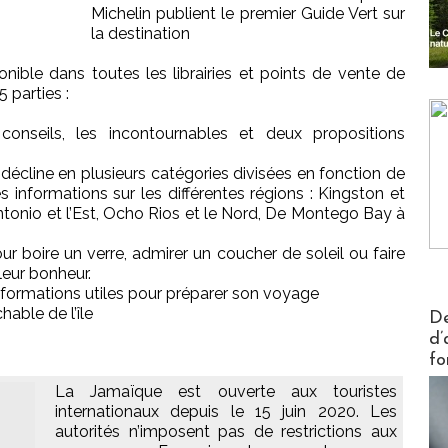
Michelin publient le premier Guide Vert sur
la destination
ible dans toutes les librairies et points de vente de
 parties :
conseils, les incontournables et deux propositions
e décline en plusieurs catégories divisées en fonction de
es informations sur les différentes régions : Kingston et
ntonio et l’Est, Ocho Rios et le Nord, De Montego Bay à
ur boire un verre, admirer un coucher de soleil ou faire
leur bonheur.
informations utiles pour préparer son voyage
Actus V
hable de l’île
De
d’
fo
La Jamaïque est ouverte aux touristes
internationaux depuis le 15 juin 2020. Les
autorités n’imposent pas de restrictions aux