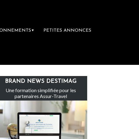
BONNEMENTS
PETITES ANNONCES
▼
Le groupe Sainte-Claire rachète Eden Tour
BRAND NEWS DESTIMAG
Une formation simplifiée pour les
partenaires Assur-Travel