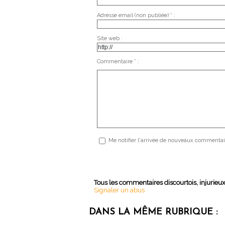
Adresse email (non publiée) * :
Site web :
Commentaire * :
Me notifier l'arrivée de nouveaux commentai
Tous les commentaires discourtois, injurieu
Signaler un abus
DANS LA MÊME RUBRIQUE :