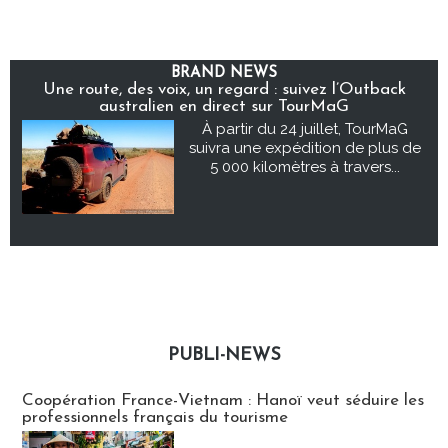
BRAND NEWS
Une route, des voix, un regard : suivez l’Outback
australien en direct sur TourMaG
À partir du 24 juillet, TourMaG
suivra une expédition de plus de
5 000 kilomètres à travers...
PUBLI-NEWS
Publi-news
Coopération France-Vietnam : Hanoï veut séduire les
professionnels français du tourisme