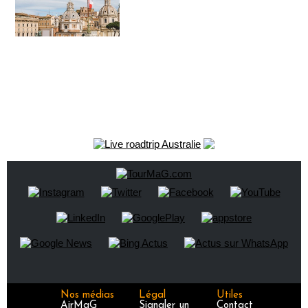
Nos médias
Légal
Utiles
AirMaG
Signaler un
Contact