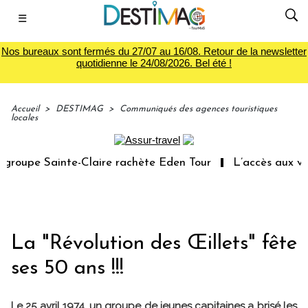
☰
Nos bureaux sont fermés du 27/07 au 16/08. Retour de la newsletter
quotidienne le 24/08/2026. Bel été !
Accueil
>
DESTIMAG
>
Communiqués des agences touristiques
locales
oupe Sainte-Claire rachète Eden Tour
L’accès aux vacan
La "Révolution des Œillets" fête
ses 50 ans !!!
Le 25 avril 1974, un groupe de jeunes capitaines a brisé les