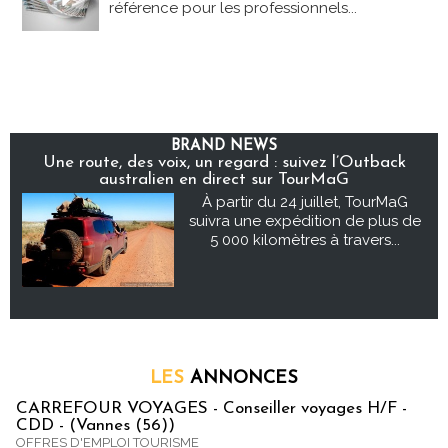
référence pour les professionnels...
BRAND NEWS
Une route, des voix, un regard : suivez l’Outback
australien en direct sur TourMaG
À partir du 24 juillet, TourMaG
suivra une expédition de plus de
5 000 kilomètres à travers...
LES
ANNONCES
CARREFOUR VOYAGES - Conseiller voyages H/F -
CDD - (Vannes (56))
OFFRES D'EMPLOI TOURISME