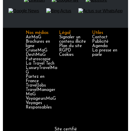
Nos médias
Légal
Utiles
AirMaG
Signaler un
Contact
Brochures en
contenu illicite
Publicité
ligne
Plan du site
Agenda
CruiseMaG
RGPD
La presse en
DestiMaG
Cookies
parle
Futuroscopie
La Travel Tech
LuxuryTravelMa
G
Partez en
France
TravelJobs
TravelManager
MaG
VoyageursMaG
Voyages
Responsables
Site certifié