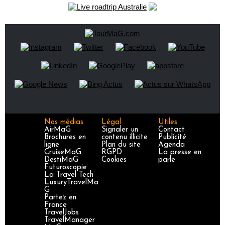
Nos médias
Légal
Utiles
AirMaG
Signaler un
Contact
Brochures en
contenu illicite
Publicité
ligne
Plan du site
Agenda
CruiseMaG
RGPD
La presse en
DestiMaG
Cookies
parle
Futuroscopie
La Travel Tech
LuxuryTravelMa
G
Partez en
France
TravelJobs
TravelManager