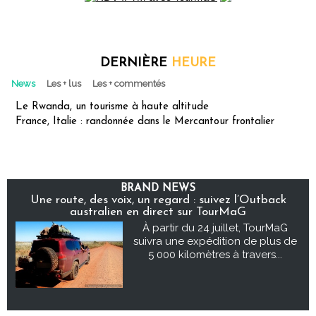
DERNIÈRE
HEURE
News
Les + lus
Les + commentés
Le Rwanda, un tourisme à haute altitude
France, Italie : randonnée dans le Mercantour frontalier
BRAND NEWS
Une route, des voix, un regard : suivez l’Outback
australien en direct sur TourMaG
À partir du 24 juillet, TourMaG
suivra une expédition de plus de
5 000 kilomètres à travers...