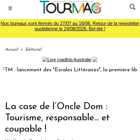
☰
Nos bureaux sont fermés du 27/07 au 16/08. Retour de la newsletter
quotidienne le 24/08/2026. Bel été !
Accueil
>
Editorial
ancement des "Escales Littéraires", la première librairie du
La case de l’Oncle Dom :
Tourisme, responsable… et
coupable !