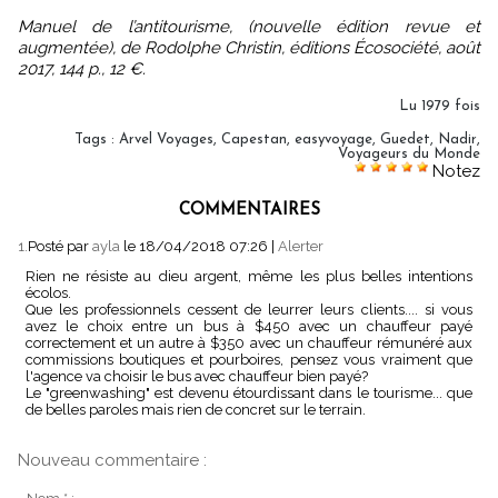
Manuel de l’antitourisme, (nouvelle édition revue et
augmentée), de Rodolphe Christin, éditions Écosociété, août
2017, 144 p., 12 €.
Lu 1979 fois
Tags
:
Arvel Voyages
,
Capestan
,
easyvoyage
,
Guedet
,
Nadir
,
Voyageurs du Monde
Notez
COMMENTAIRES
1.
Posté par
ayla
le 18/04/2018 07:26
|
Alerter
Rien ne résiste au dieu argent, même les plus belles intentions
écolos.
Que les professionnels cessent de leurrer leurs clients.... si vous
avez le choix entre un bus à $450 avec un chauffeur payé
correctement et un autre à $350 avec un chauffeur rémunéré aux
commissions boutiques et pourboires, pensez vous vraiment que
l'agence va choisir le bus avec chauffeur bien payé?
Le "greenwashing" est devenu étourdissant dans le tourisme... que
de belles paroles mais rien de concret sur le terrain.
Nouveau commentaire :