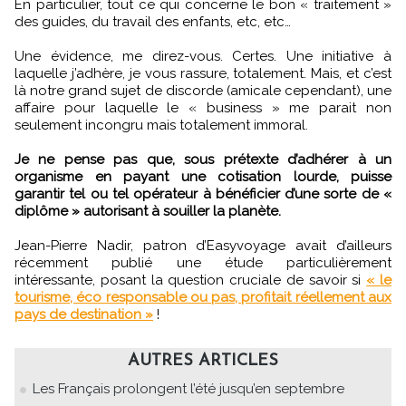
En particulier, tout ce qui concerne le bon « traitement »
des guides, du travail des enfants, etc, etc…
Une évidence, me direz-vous. Certes. Une initiative à
laquelle j’adhère, je vous rassure, totalement. Mais, et c’est
là notre grand sujet de discorde (amicale cependant), une
affaire pour laquelle le « business » me parait non
seulement incongru mais totalement immoral.
Je ne pense pas que, sous prétexte d’adhérer à un
organisme en payant une cotisation lourde, puisse
garantir tel ou tel opérateur à bénéficier d’une sorte de «
diplôme » autorisant à souiller la planète.
Jean-Pierre Nadir, patron d’Easyvoyage avait d’ailleurs
récemment publié une étude particulièrement
intéressante, posant la question cruciale de savoir si
« le
tourisme, éco responsable ou pas, profitait réellement aux
pays de destination »
!
AUTRES ARTICLES
Les Français prolongent l’été jusqu’en septembre