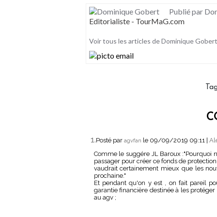
Publié par Do
Editorialiste - TourMaG.com
Voir tous les articles de Dominique Gober
Ta
C
1.
Posté par
le 09/09/2019 09:11
|
Al
agvfan
Comme le suggére JL Baroux :"Pourquoi ne
passager pour créer ce fonds de protection 
vaudrait certainement mieux que les nou
prochaine."
Et pendant qu'on y est , on fait pareil p
garantie financière destinée à les protéger 
au agv ;