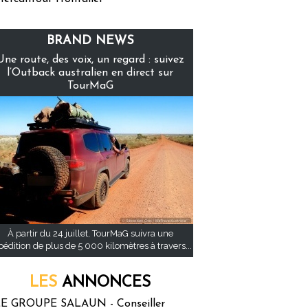
BRAND NEWS
Une route, des voix, un regard : suivez
l’Outback australien en direct sur
TourMaG
À partir du 24 juillet, TourMaG suivra une
pédition de plus de 5 000 kilomètres à travers...
LES
ANNONCES
E GROUPE SALAUN - Conseiller