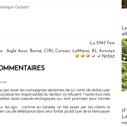
minique Gobert
t
DESTI
Le
al
Lu 2947 fois
gs
:
Aigle Azur
,
Borne
,
CIRI
,
Corsair
,
LeMaire
,
XL Airways
Notez
OMMENTAIRES
erter
 pas taxer les compagnies aériennes de 50 cents de dollars par
puisque les responsables du secteur s’y refusent ? Après tout cela
velles taxes pseudo-écologiques qui sont promises pour l’année
our les agv, : comme au Canada, on fait payer par les clients la
Product
IF
en cas de défaillance dans leur forfait plutôt que de la faire payer
Li
v