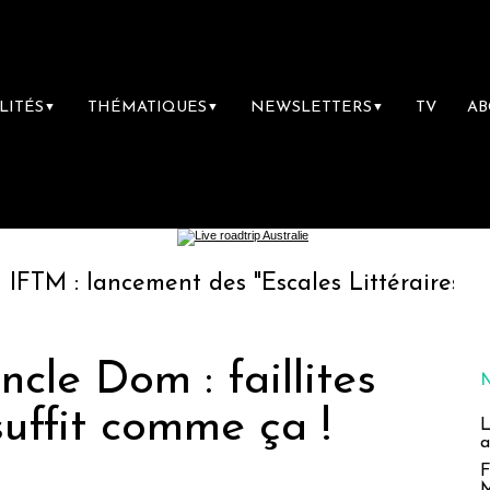
LITÉS
THÉMATIQUES
NEWSLETTERS
TV
A
▼
▼
▼
lancement des "Escales Littéraires", la premiè
ncle Dom : faillites
suffit comme ça !
L
a
F
M