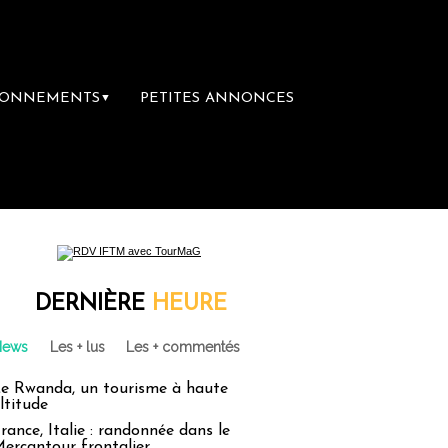
BONNEMENTS
PETITES ANNONCES
▼
re librairie du voyage
Le groupe Sainte-C
DERNIÈRE
HEURE
News
Les + lus
Les + commentés
e Rwanda, un tourisme à haute
ltitude
rance, Italie : randonnée dans le
ercantour frontalier