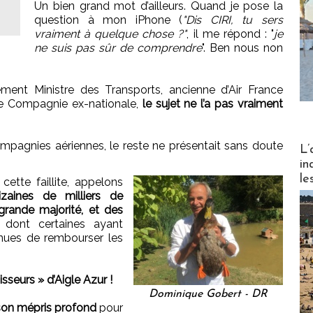
Un bien grand mot d’ailleurs. Quand je pose la
question à mon iPhone (
"Dis CIRI, tu sers
vraiment à quelque chose ?"
, il me répond : "
je
ne suis pas sûr de comprendre
". Ben nous non
ent Ministre des Transports, ancienne d’Air France
de Compagnie ex-nationale,
le sujet ne l’a pas vraiment
Partez
ompagnies aériennes, le reste ne présentait sans doute
L’
in
le
ette faillite, appelons
zaines de milliers de
grande majorité, et des
dont certaines ayant
enues de rembourser les
sseurs » d’Aigle Azur !
Dominique Gobert - DR
on mépris profond
pour