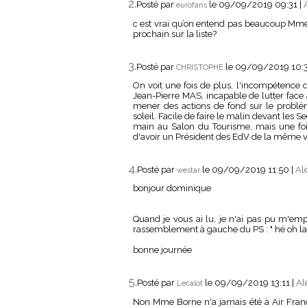
2.
Posté par
le 09/09/2019 09:31
|
eurofans
c est vrai qu’on entend pas beaucoup Mme 
prochain sur la liste?
3.
Posté par
le 09/09/2019 10:
CHRISTOPHE
On voit une fois de plus, l'incompétence 
Jean-Pierre MAS, incapable de lutter fac
mener des actions de fond sur le prob
soleil. Facile de faire le malin devant les 
main au Salon du Tourisme, mais une fois 
d'avoir un Président des EdV de la même ve
4.
Posté par
le 09/09/2019 11:50
|
Al
westar
bonjour dominique
Quand je vous ai lu, je n'ai pas pu m'em
rassemblement à gauche du PS : " hé oh la Gau
bonne journée
5.
Posté par
le 09/09/2019 13:11
|
Al
Lecalot
Non Mme Borne n'a jamais été à Air Fra