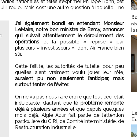
 radios nationales et télés s’exprimer Philippe Bohn, cet
 roule… Mais c’est une autre question à laquelle il ne
Bo
J’ai également bondi en entendant Monsieur
ré
LeMaire, notre bon ministre de Bercy, annoncer
le
e
qu’il suivait attentivement le déroulement des
opérations
et la possible « reprise » par
plusieurs « investisseurs », dont Air France bien
sûr.
Cette faillite, les autorités de tutelle, pour peu
qu’elles aient vraiment voulu jouer leur rôle,
auraient pu non seulement l’anticiper, mais
surtout tenter de l’éviter.
On ne va pas nous faire croire que tout ceci était
inéluctable, d’autant que
le problème remonte
déjà à plusieurs années
et que depuis quelques
Distribu
Le
mois déjà, Aigle Azur fait partie de l’attention
Ed
particulière du CIRI, ce Comité Interministériel de
Restructuration Industrielle.