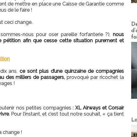
ment de mettre en place une Caisse de Garantie comme
s de le faire !
ut ceci change.
Actus V
De
d’
sommes-nous pour oser pareille forfanterie ?),
nous
fo
pétition afin que cesse cette situation purement et
ition
 dix ans,
ce sont plus d’une quinzaine de compagnies
au des milliers de passagers,
provoqué par ricochet la
yages !
outenir nos petites compagnies :
XL Airways et Corsair
ivre
. Pour l’instant, et c’est tout notre souhait, « ça tient
Webinai
La
ça change !