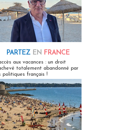
PARTEZ
EN
FRANCE
 en France
accès aux vacances : un droit
achevé totalement abandonné par
s politiques français !