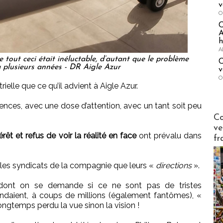
v
O
A
h
A
 tout ceci était inéluctable, d’autant que le problème
C
 plusieurs années - DR Aigle Azur
v
O
ielle que ce qu’il advient à Aigle Azur.
nces, avec une dose d’attention, avec un tant soit peu
Publi-n
Co
ve
érêt et refus de voir la réalité en face
ont prévalu dans
fr
 les syndicats de la compagnie que leurs «
directions
».
s, dont on se demande si ce ne sont pas de tristes
ndaient, à coups de millions (également fantômes), «
longtemps perdu la vue sinon la vision !