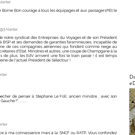
Alerter
Borne Bon courage à tous les équipages et aux passagers!!!Et le
33
|
Alerter
de notre syndicat des Entreprises du Voyages et de son Président
e à BSP et ses demandes de garanties faramineuses, incapable de
lème de ces compagnies aériennes qui fondent comme neige au
Secrétaires d'Etat, Ministres et autres, une coupe de Champgane à la
de plus, les EdV arrivent une fois le train passé ! il est temps
ine de l'actuel Président de Sélectour !
erter
AirMa
Dr
e
pecher de penser à Stephane Le Foll, ancien ministre , avec son
che !"..........
erter
nce à ma connaissance mais à la SNCF ou RATP. Vous confondez