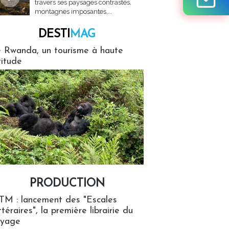
travers ses paysages contrastés,
montagnes imposantes,...
DESTI
MAG
MAG
 Rwanda, un tourisme à haute
titude
PRODUCTION
ion
TM : lancement des "Escales
ttéraires", la première librairie du
oyage