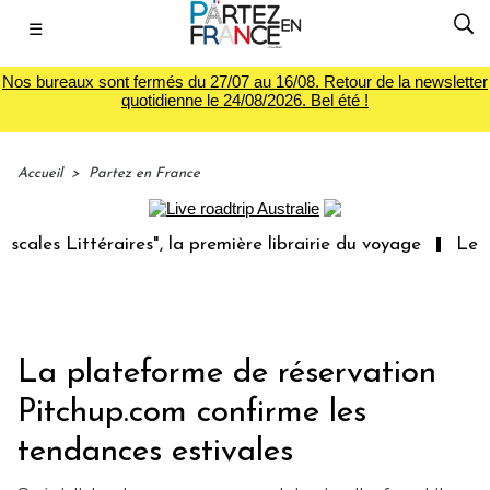
☰
Nos bureaux sont fermés du 27/07 au 16/08. Retour de la newsletter
quotidienne le 24/08/2026. Bel été !
Accueil
>
Partez en France
 Littéraires", la première librairie du voyage
Le groupe
La plateforme de réservation
Pitchup.com confirme les
tendances estivales