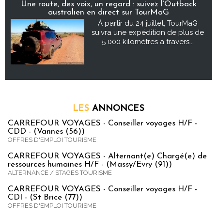
Une route, des voix, un regard : suivez l’Outback
australien en direct sur TourMaG
À partir du 24 juillet, TourMaG
suivra une expédition de plus de
5 000 kilomètres à travers...
LES
ANNONCES
CARREFOUR VOYAGES - Conseiller voyages H/F -
CDD - (Vannes (56))
OFFRES D'EMPLOI TOURISME
CARREFOUR VOYAGES - Alternant(e) Chargé(e) de
ressources humaines H/F - (Massy/Evry (91))
ALTERNANCE / STAGES TOURISME
CARREFOUR VOYAGES - Conseiller voyages H/F -
CDI - (St Brice (77))
OFFRES D'EMPLOI TOURISME