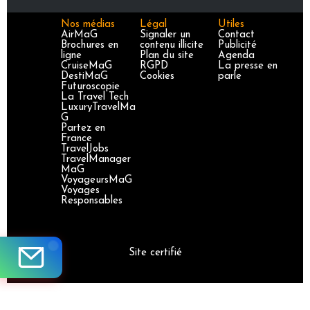
Nos médias
Légal
Utiles
AirMaG
Signaler un
Contact
Brochures en
contenu illicite
Publicité
ligne
Plan du site
Agenda
CruiseMaG
RGPD
La presse en
DestiMaG
Cookies
parle
Futuroscopie
La Travel Tech
LuxuryTravelMa
G
Partez en
France
TravelJobs
TravelManager
MaG
VoyageursMaG
Voyages
Responsables
Site certifié