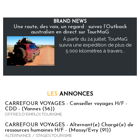
BRAND NEWS
Une route, des voix, un regard : suivez l’Outback
australien en direct sur TourMaG
À partir du 24 juillet, TourMaG
suivra une expédition de plus de
5 000 kilomètres à travers...
LES
ANNONCES
CARREFOUR VOYAGES - Conseiller voyages H/F -
CDD - (Vannes (56))
OFFRES D'EMPLOI TOURISME
CARREFOUR VOYAGES - Alternant(e) Chargé(e) de
ressources humaines H/F - (Massy/Evry (91))
ALTERNANCE / STAGES TOURISME