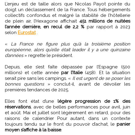
L’enjeu est de taille alors que Nicolas Payot pointe du
doigt un déclassement de la France. Tous hébergements
collectifs confondus et malgré la stabilité de l’hôtellerie
de plein air, l’Hexagone affichait
451 millions de nuitées
l’année dernière, en recul de 2,2 %
par rapport à 2023
selon
Eurostat
.
«
La France ne figure plus qu’à la troisième position
européenne, alors qu’elle était leader il y a une quinzaine
d’années
» regrette le président.
Depuis, elle s’est faîte dépassée par l’Espagne (500
millions) et cette année
par l’Italie
(458). Et la situation
serait pire sans les campings. «
Il est urgent de se poser les
bonnes questions
» conclut-il, avant de dévoiler les
premières tendances de 2025.
Elles font état d’une
légère progression de 1% des
réservations
, avec de belles performances pour avril, juin
et août. Mai et juillet sont légèrement en retard, pour des
raisons de calendrier Pour autant, dans un contexte
toujours tendu sur le front du pouvoir d’achat, le
panier
moyen s’affiche à la baisse
.