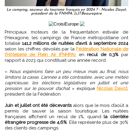
Le camping, sauveur du tourisme français en 2024 ? - Nicolas Dayot,
président de la FNHPA. (c)T.Beaurepère
Principaux moteurs de la fréquentation estivale de
l’Hexagone, les campings de France métropolitaine ont
totalisé
141,2 millions de nuitées d’avril à septembre 2024
selon les chiffres dévoilés par la
Fédération Nationale de
l’Hôtellerie de Plein Air (FNHPA)
, en
recul de 0,3%
par
rapport à 2023 qui constituait une année record.
«
Nous espérions faire un peu mieux mais au final, nous
limitons la casse. L’année a été contrastée, avec une météo
capricieuse, les élections législatives en juillet et une
pression sur le pouvoir d’achat
» explique
Nicolas Dayot
,
président de la Fédération.
Juin et juillet ont été décevants
alors que le mois d’août a
permis de sauver la saison touristique. Les nuitées
françaises affichent un recul de 1%, quand
la clientèle
étrangère progresse de 4,6%
. Elle représente plus de 30%
des clients des campings.