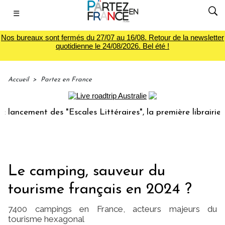
☰
Nos bureaux sont fermés du 27/07 au 16/08. Retour de la newsletter
quotidienne le 24/08/2026. Bel été !
Accueil
>
Partez en France
ement des "Escales Littéraires", la première librairie du vo
Le camping, sauveur du
tourisme français en 2024 ?
7400 campings en France, acteurs majeurs du
tourisme hexagonal