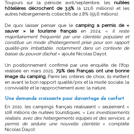
Toujours sur la période avril/septembre, les
nuitées
hôtelières décrochent de 3,5%
(à 121,6 millions) et les
autres hébergements collectifs de 2,8% (55,6 millions).
De quoi laisser penser que le
camping a permis de «
sauver » le tourisme français
en 2024. «
Il reste
majoritairement fréquenté par une clientèle populaire et
constitue un mode d’hébergement prisé pour son rapport
qualité-prix imbattable, notamment dans un contexte de
baisse du pouvoir d’achat
» ajoute Nicolas Dayot.
Un positionnement confirmé par une enquête de l’Ifop
réalisée en mars 2025.
79% des Français ont une bonne
image du camping.
Parmi les critères de choix, ils mettent
en avant le bon rapport qualité/prix et la mixité sociale, la
convivialité et le rapprochement avec la nature.
Une demande croissante pour davantage de confort
En 2010, les campings français réalisaient « seulement »
108 millions de nuitées touristiques. «
Les investissements
réalisés, avec des hébergements équipés et des services, a
permis de séduire une nouvelle clientèle
» complète
Nicolas Dayot.