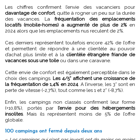
Les chiffres confirment l’envie des vacanciers pour
davantage de confort
, quitte à rogner un peu sur la durée
des vacances. La
fréquentation des emplacements
locatifs (mobile-homes) a augmenté de plus de 2%
en
2024 alors que les emplacements nus reculent de 2%.
Ces derniers représentent toutefois encore 42% de l’offre
et permettent de répondre à une clientèle au pouvoir
d’achat plus limité et à la
clientèle étrangère friande de
vacances sous une toile
ou dans une caravane.
Cette envie de confort est également perceptible dans le
choix des campings.
Les 4/5* affichent une croissance de
la fréquentation de 1,4% en 2024
. A l’inverse, les 3* sont en
perte de vitesse (-2,7%), tout comme les 1 et 2* (-8,7%).
Enfin, les campings non classés confirment leur forme
(+10,8%), portés par
l’envie pour des hébergements
insolites
. Mais ils représentent moins de 5% de l’offre
globale.
100 campings ont fermé depuis deux ans
«
Les campings qui n’ont pas investi ont de moins en moins