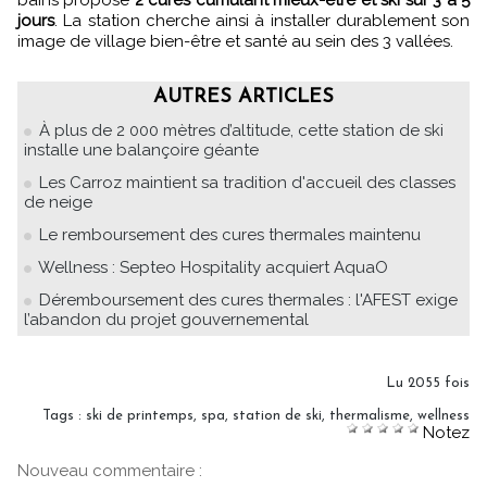
bains propose
2 cures cumulant mieux-être et ski sur 3 à 5
jours
. La station cherche ainsi à installer durablement son
image de village bien-être et santé au sein des 3 vallées.
AUTRES ARTICLES
À plus de 2 000 mètres d’altitude, cette station de ski
installe une balançoire géante
Les Carroz maintient sa tradition d'accueil des classes
de neige
Le remboursement des cures thermales maintenu
Wellness : Septeo Hospitality acquiert AquaO
Déremboursement des cures thermales : l'AFEST exige
l’abandon du projet gouvernemental
Lu 2055 fois
Tags
:
ski de printemps
,
spa
,
station de ski
,
thermalisme
,
wellness
Notez
Nouveau commentaire :