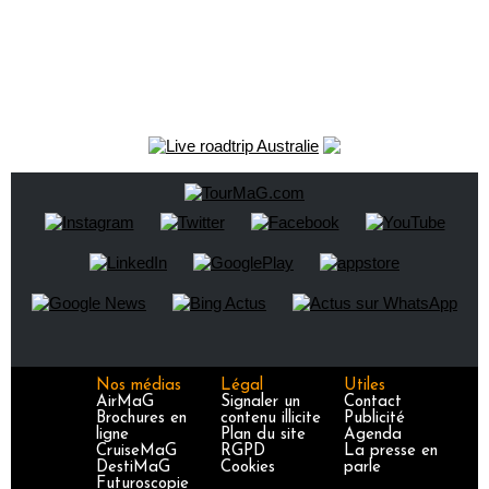
Nos médias
Légal
Utiles
AirMaG
Signaler un
Contact
Brochures en
contenu illicite
Publicité
ligne
Plan du site
Agenda
CruiseMaG
RGPD
La presse en
DestiMaG
Cookies
parle
Futuroscopie