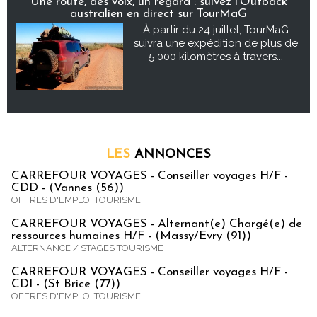
Une route, des voix, un regard : suivez l’Outback
australien en direct sur TourMaG
À partir du 24 juillet, TourMaG
suivra une expédition de plus de
5 000 kilomètres à travers...
LES
ANNONCES
CARREFOUR VOYAGES - Conseiller voyages H/F -
CDD - (Vannes (56))
OFFRES D'EMPLOI TOURISME
CARREFOUR VOYAGES - Alternant(e) Chargé(e) de
ressources humaines H/F - (Massy/Evry (91))
ALTERNANCE / STAGES TOURISME
CARREFOUR VOYAGES - Conseiller voyages H/F -
CDI - (St Brice (77))
OFFRES D'EMPLOI TOURISME