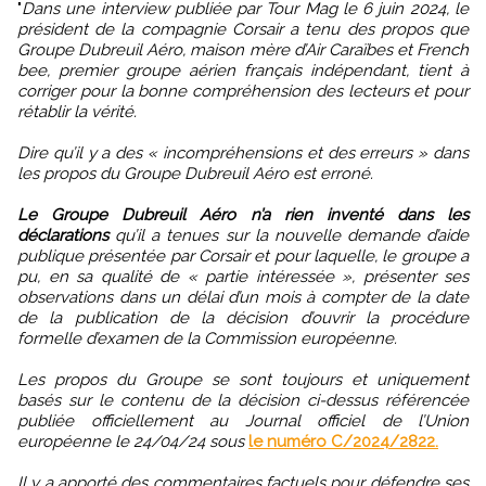
"
Dans une interview publiée par Tour Mag le 6 juin 2024, le
président de la compagnie Corsair a tenu des propos que
Groupe Dubreuil Aéro, maison mère d’Air Caraïbes et French
bee, premier groupe aérien français indépendant, tient à
corriger pour la bonne compréhension des lecteurs et pour
rétablir la vérité.
Dire qu’il y a des « incompréhensions et des erreurs » dans
les propos du Groupe Dubreuil Aéro est erroné.
Le Groupe Dubreuil Aéro n’a rien inventé dans les
déclarations
qu’il a tenues sur la nouvelle demande d’aide
publique présentée par Corsair et pour laquelle, le groupe a
pu, en sa qualité de « partie intéressée », présenter ses
observations dans un délai d’un mois à compter de la date
de la publication de la décision d’ouvrir la procédure
formelle d’examen de la Commission européenne.
Les propos du Groupe se sont toujours et uniquement
basés sur le contenu de la décision ci-dessus référencée
publiée officiellement au Journal officiel de l’Union
européenne le 24/04/24 sous
le numéro C/2024/2822.
Il y a apporté des commentaires factuels pour défendre ses