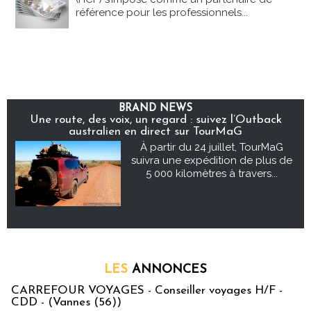
référence pour les professionnels...
BRAND NEWS
Une route, des voix, un regard : suivez l’Outback
australien en direct sur TourMaG
À partir du 24 juillet, TourMaG
suivra une expédition de plus de
5 000 kilomètres à travers...
LES
ANNONCES
CARREFOUR VOYAGES - Conseiller voyages H/F -
CDD - (Vannes (56))