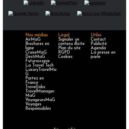
Nos médias
Légal
Utiles
AirMaG
Signaler un
Contact
Brochures en
contenu illicite
Publicité
ligne
Plan du site
Agenda
CruiseMaG
RGPD
La presse en
DestiMaG
Cookies
parle
Futuroscopie
La Travel Tech
LuxuryTravelMa
G
Partez en
France
TravelJobs
TravelManager
MaG
VoyageursMaG
Voyages
Responsables