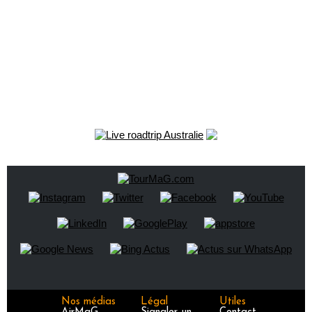
Nos médias
Légal
Utiles