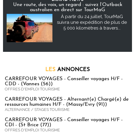
Une route, des voix, un regard : suivez l’Outback
australien en direct sur TourMaG
À partir du 24 juillet, TourMaG
suivra une expédition de plus de
5 000 kilomètres à travers...
LES
ANNONCES
CARREFOUR VOYAGES - Conseiller voyages H/F -
CDD - (Vannes (56))
OFFRES D'EMPLOI TOURISME
CARREFOUR VOYAGES - Alternant(e) Chargé(e) de
ressources humaines H/F - (Massy/Evry (91))
ALTERNANCE / STAGES TOURISME
CARREFOUR VOYAGES - Conseiller voyages H/F -
CDI - (St Brice (77))
OFFRES D'EMPLOI TOURISME