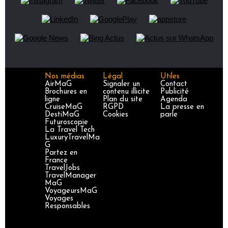
Nos médias
Légal
Utiles
AirMaG
Signaler un
Contact
Brochures en
contenu illicite
Publicité
ligne
Plan du site
Agenda
CruiseMaG
RGPD
La presse en
DestiMaG
Cookies
parle
Futuroscopie
La Travel Tech
LuxuryTravelMa
G
Partez en
France
TravelJobs
TravelManager
MaG
VoyageursMaG
Voyages
Responsables