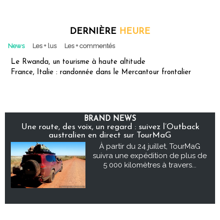
DERNIÈRE
HEURE
News
Les + lus
Les + commentés
Le Rwanda, un tourisme à haute altitude
France, Italie : randonnée dans le Mercantour frontalier
BRAND NEWS
Une route, des voix, un regard : suivez l’Outback
australien en direct sur TourMaG
À partir du 24 juillet, TourMaG
suivra une expédition de plus de
5 000 kilomètres à travers...