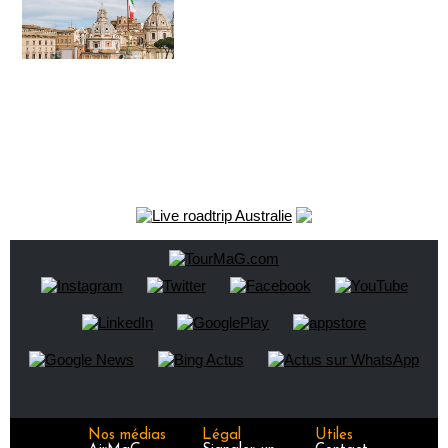
Nos médias
Légal
Utiles