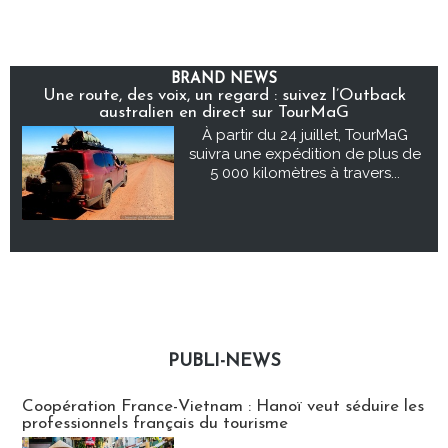
BRAND NEWS
Une route, des voix, un regard : suivez l’Outback
australien en direct sur TourMaG
À partir du 24 juillet, TourMaG
suivra une expédition de plus de
5 000 kilomètres à travers...
PUBLI-NEWS
Publi-news
Coopération France-Vietnam : Hanoï veut séduire les
professionnels français du tourisme