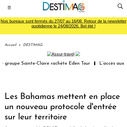
☰
Nos bureaux sont fermés du 27/07 au 16/08. Retour de la newsletter
quotidienne le 24/08/2026. Bel été !
Accueil
>
DESTIMAG
 groupe Sainte-Claire rachète Eden Tour
L’accès aux va
Les Bahamas mettent en place
un nouveau protocole d'entrée
sur leur territoire