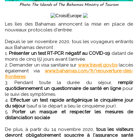
Photo: The Islands of The Bahamas Ministry of Tourism
Les îles des Bahamas annoncent la mise en place de
nouveaux protocoles d'entrée.
Depuis le 1er novembre 2020, tous les voyageurs entrants
aux Bahamas devront :
1.
Présenter un test RT-PCR négatif au COVID-19
datant de
moins de cinq (5) jours avant l’arrivée.
2. Demander un visa sanitaire sur
www.travel.gov.bs
(accès
également via
www.bahamas.com/fr/reouverture-des-
frontieres
3. Pendant toute la durée du séjour,
remplir
quotidiennement un questionnaire de santé en ligne
pour
le suivi des symptômes.
4.
Effectuer un test rapide antigénique le cinquième jour
du séjour
(sauf si le départ a lieu le cinquième jour).
5.
Porter un masque et respecter les mesures de
distanciation sociale
De plus, à partir du 14 novembre 2020,
tous les visiteurs
devront obligatoirement souscrire à l'assurance santé