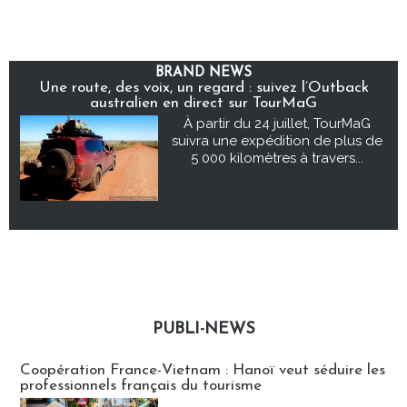
BRAND NEWS
Une route, des voix, un regard : suivez l’Outback
australien en direct sur TourMaG
À partir du 24 juillet, TourMaG
suivra une expédition de plus de
5 000 kilomètres à travers...
PUBLI-NEWS
Publi-news
Coopération France-Vietnam : Hanoï veut séduire les
professionnels français du tourisme