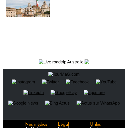
Nos médias
Légal
Utiles