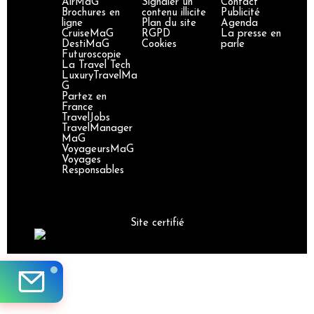
AirMaG
Signaler un
Contact
Brochures en
contenu illicite
Publicité
ligne
Plan du site
Agenda
CruiseMaG
RGPD
La presse en
DestiMaG
Cookies
parle
Futuroscopie
La Travel Tech
LuxuryTravelMa
G
Partez en
France
TravelJobs
TravelManager
MaG
VoyageursMaG
Voyages
Responsables
Site certifié