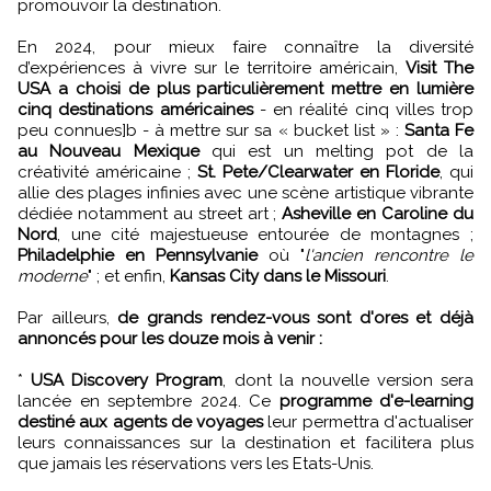
promouvoir la destination.
En 2024, pour mieux faire connaître la diversité
d’expériences à vivre sur le territoire américain,
Visit The
USA a choisi de plus particulièrement mettre en lumière
cinq destinations américaines
- en réalité cinq villes trop
peu connues]b - à mettre sur sa « bucket list » :
Santa Fe
au Nouveau Mexique
qui est un melting pot de la
créativité américaine ;
St. Pete/Clearwater en Floride
, qui
allie des plages infinies avec une scène artistique vibrante
dédiée notamment au street art ;
Asheville en Caroline du
Nord
, une cité majestueuse entourée de montagnes ;
Philadelphie en Pennsylvanie
où "
l'ancien rencontre le
moderne
" ; et enfin,
Kansas City dans le Missouri
.
Par ailleurs,
de grands rendez-vous sont d'ores et déjà
annoncés pour les douze mois à venir :
*
USA Discovery Program
, dont la nouvelle version sera
lancée en septembre 2024. Ce
programme d'e-learning
destiné aux agents de voyages
leur permettra d'actualiser
leurs connaissances sur la destination et facilitera plus
que jamais les réservations vers les Etats-Unis.