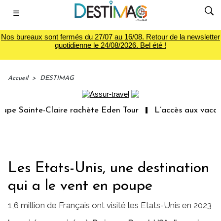
☰
Nos bureaux sont fermés du 27/07 au 16/08. Retour de la newsletter
quotidienne le 24/08/2026. Bel été !
Accueil
>
DESTIMAG
e Sainte-Claire rachète Eden Tour
L’accès aux vacances
Les Etats-Unis, une destination
qui a le vent en poupe
1,6 million de Français ont visité les Etats-Unis en 2023