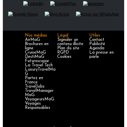
Nos médias
Légal
Utiles
AirMaG
Signaler un
Contact
Brochures en
contenu illicite
Publicité
ligne
Plan du site
Agenda
CruiseMaG
RGPD
La presse en
DestiMaG
Cookies
parle
Futuroscopie
La Travel Tech
LuxuryTravelMa
G
Partez en
France
TravelJobs
TravelManager
MaG
VoyageursMaG
Voyages
Responsables