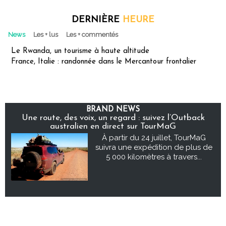
DERNIÈRE
HEURE
News
Les + lus
Les + commentés
Le Rwanda, un tourisme à haute altitude
France, Italie : randonnée dans le Mercantour frontalier
BRAND NEWS
Une route, des voix, un regard : suivez l’Outback
australien en direct sur TourMaG
À partir du 24 juillet, TourMaG
suivra une expédition de plus de
5 000 kilomètres à travers...