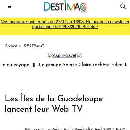
☰
Nos bureaux sont fermés du 27/07 au 16/08. Retour de la newsletter
quotidienne le 24/08/2026. Bel été !
Accueil
>
DESTIMAG
ie du voyage
Le groupe Sainte-Claire rachète Eden Tour
Les Îles de la Guadeloupe
lancent leur Web TV
Rédigé par
La Rédaction
le Vendredi 6 Avril 2012 à 16:00