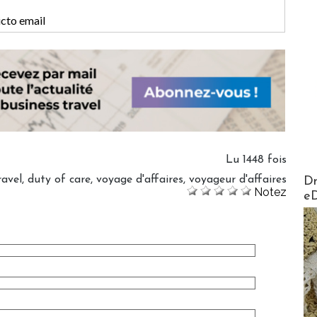
Lu 1448 fois
AirMa
ravel
,
duty of care
,
voyage d'affaires
,
voyageur d'affaires
Dr
Notez
e