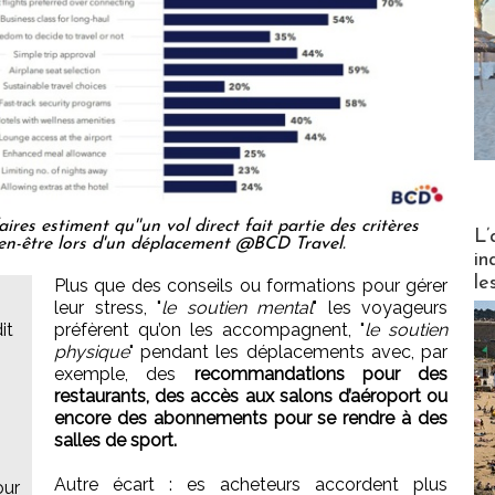
es estiment qu''un vol direct fait partie des critères
Partez
L’
ien-être lors d'un déplacement @BCD Travel.
in
le
Plus que des conseils ou formations pour gérer
leur stress, "
le soutien mental
" les voyageurs
it
préfèrent qu’on les accompagnent, "
le soutien
physique
" pendant les déplacements avec, par
exemple, des
recommandations pour des
restaurants, des accès aux salons d’aéroport ou
encore des abonnements pour se rendre à des
salles de sport.
Autre écart : es acheteurs accordent plus
our