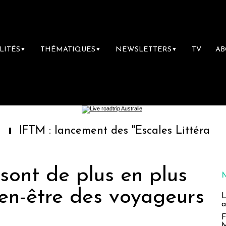
LITÉS
THÉMATIQUES
NEWSLETTERS
TV
A
▼
▼
▼
ncement des "Escales Littéraires", la première
sont de plus en plus
en-être des voyageurs
L
a
F
M