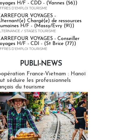
oyages H/F - CDD - (Vannes (56))
FFRES D'EMPLOI TOURISME
CARREFOUR VOYAGES -
lternant(e) Chargé(e) de ressources
umaines H/F - (Massy/Evry (91))
LTERNANCE / STAGES TOURISME
ARREFOUR VOYAGES - Conseiller
oyages H/F - CDI - (St Brice (77))
FFRES D'EMPLOI TOURISME
PUBLI-NEWS
ews
opération France-Vietnam : Hanoï
ut séduire les professionnels
ançais du tourisme