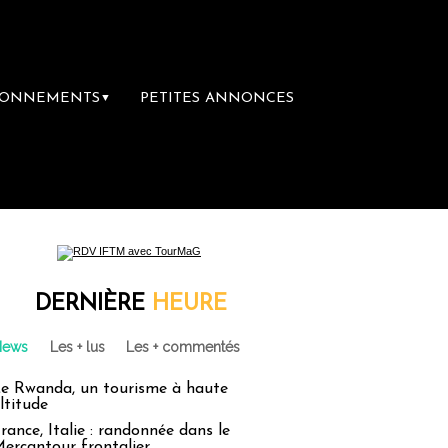
BONNEMENTS
PETITES ANNONCES
▼
 librairie du voyage
Le groupe Sainte-Cla
DERNIÈRE
HEURE
News
Les + lus
Les + commentés
e Rwanda, un tourisme à haute
ltitude
rance, Italie : randonnée dans le
ercantour frontalier