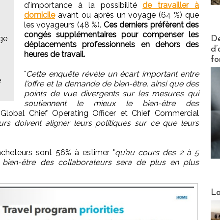
d'importance à la possibilité
de travailler à
domicile
avant ou après un voyage (64 %) que
les voyageurs (48 %).
Ces derniers préfèrent des
congés supplémentaires pour compenser les
Actus V
ge
De
déplacements professionnels en dehors des
d’
heures de travail.
fo
"
Cette enquête révèle un écart important entre
e
l'offre et la demande de bien-être, ainsi que des
points de vue divergents sur les mesures qui
soutiennent le mieux le bien-être des
 Global Chief Operating Officer et Chief Commercial
rs doivent aligner leurs politiques sur ce que leurs
 acheteurs sont 56% à estimer "
qu’au cours des 2 à 5
 bien-être des collaborateurs sera de plus en plus
Webinai
La