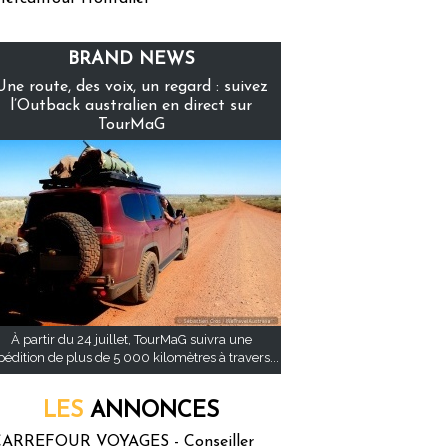
BRAND NEWS
Une route, des voix, un regard : suivez
l’Outback australien en direct sur
TourMaG
À partir du 24 juillet, TourMaG suivra une
pédition de plus de 5 000 kilomètres à travers...
LES
ANNONCES
ARREFOUR VOYAGES - Conseiller