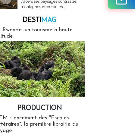
travers ses paysages contrastés,
montagnes imposantes,...
DESTI
MAG
MAG
 Rwanda, un tourisme à haute
titude
PRODUCTION
ion
TM : lancement des "Escales
ttéraires", la première librairie du
oyage