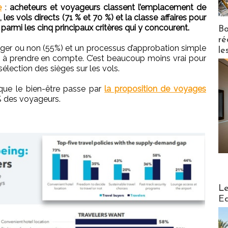
e
:
acheteurs et voyageurs classent l’emplacement de
 les vols directs (71 % et 70 %) et la classe affaires pour
 parmi les cinq principaux critères qui y concourent.
Bo
ré
yager ou non (55%) et un processus d’approbation simple
le
s à prendre en compte. C’est beaucoup moins vrai pour
sélection des sièges sur les vols.
que le bien-être passe par
la proposition de voyages
% des voyageurs.
Distribu
Le
Ed