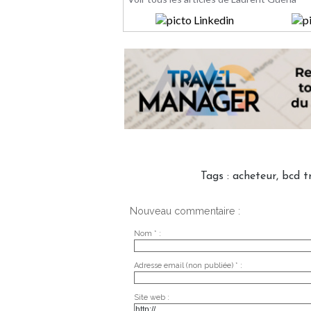
Tags
:
acheteur
,
bcd t
Nouveau commentaire :
Nom * :
Adresse email (non publiée) * :
Site web :