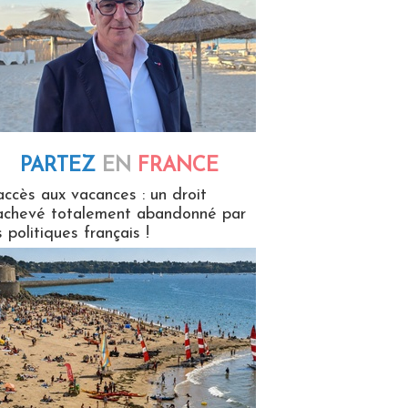
PARTEZ
EN
FRANCE
 en France
accès aux vacances : un droit
achevé totalement abandonné par
s politiques français !