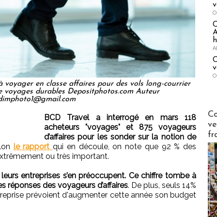
v
O
A
h
A
C
v
O
 voyager en classe affaires pour des vols long-courrier
de voyages durables Depositphotos.com Auteur
dimphoto1@gmail.com
Publi-n
Co
BCD Travel a interrogé en mars 118
ve
acheteurs "voyages" et 875 voyageurs
fr
d’affaires pour les sonder sur la notion de
elon
le rapport
qui en découle, on note que 92 % des
extrêmement ou très important.
leurs entreprises s’en préoccupent. Ce chiffre tombe à
es réponses des voyageurs d’affaires
. De plus, seuls 14%
treprise prévoient d'augmenter cette année son budget