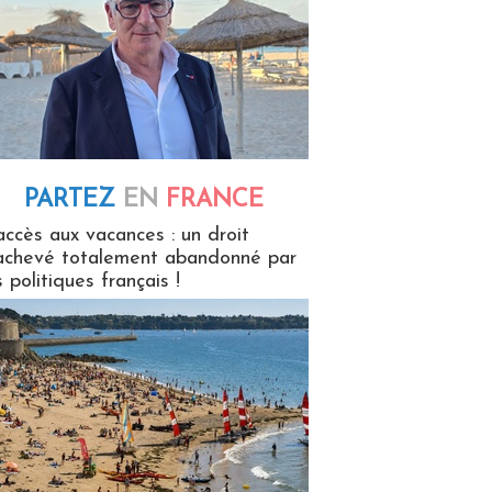
PARTEZ
EN
FRANCE
 en France
accès aux vacances : un droit
achevé totalement abandonné par
s politiques français !