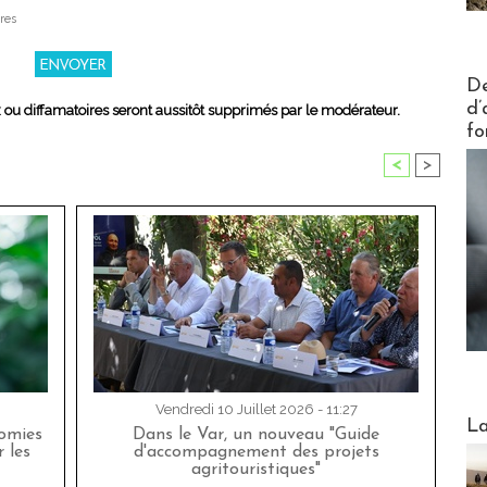
res
Actus V
De
d’
x ou diffamatoires seront aussitôt supprimés par le modérateur.
fo
<
>
Vendredi 10 Juillet 2026 - 11:27
Webinai
La
nomies
Dans le Var, un nouveau "Guide
 les
d'accompagnement des projets
agritouristiques"