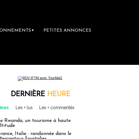
BONNEMENTS
PETITES ANNONCES
▼
e librairie du voyage
Le groupe Sainte-Cl
DERNIÈRE
HEURE
News
Les + lus
Les + commentés
e Rwanda, un tourisme à haute
ltitude
rance, Italie : randonnée dans le
ercantour frontalier