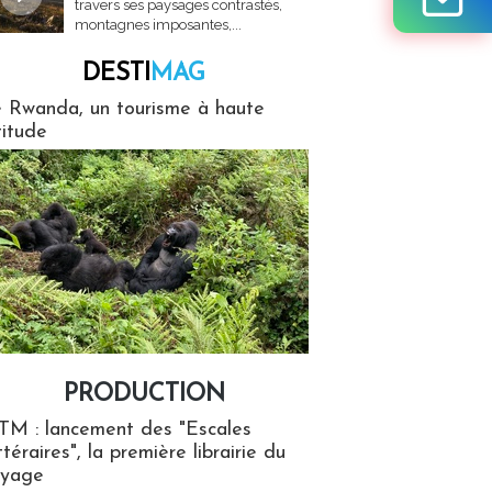
travers ses paysages contrastés,
montagnes imposantes,...
DESTI
MAG
MAG
 Rwanda, un tourisme à haute
titude
PRODUCTION
ion
TM : lancement des "Escales
ttéraires", la première librairie du
oyage