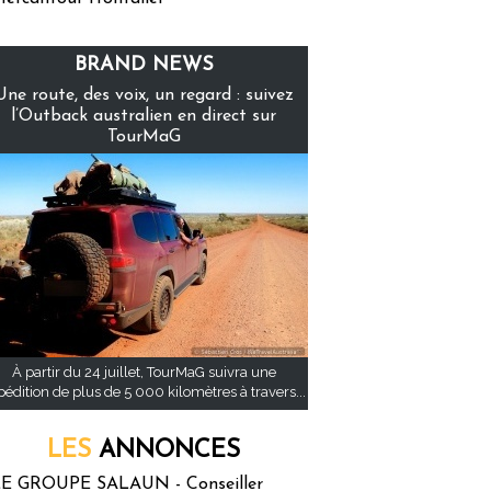
BRAND NEWS
Une route, des voix, un regard : suivez
l’Outback australien en direct sur
TourMaG
À partir du 24 juillet, TourMaG suivra une
pédition de plus de 5 000 kilomètres à travers...
LES
ANNONCES
E GROUPE SALAUN - Conseiller