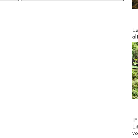
DESTI
Le
al
Product
IF
Li
v