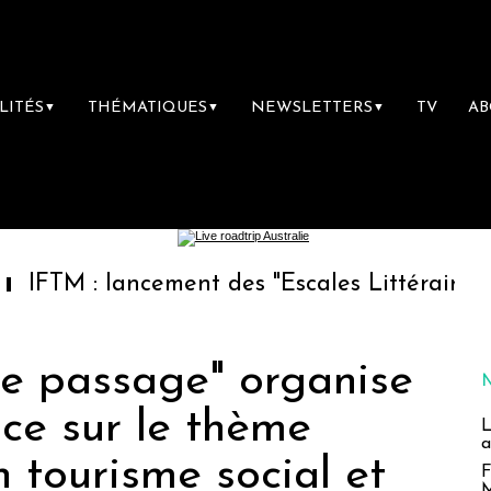
LITÉS
THÉMATIQUES
NEWSLETTERS
TV
A
▼
▼
▼
ancement des "Escales Littéraires", la premièr
de passage" organise
ce sur le thème
L
a
 tourisme social et
F
M