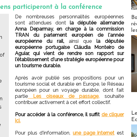
ens participeront à la conférence
De nombreuses personnalités européennes
Bo
sont attendues dont
la députée allemande
ré
Anna Deparrnay, en charge à la commission
le
TRAN du parlement européen de l'année
n
européenne du rail,
ainsi que
la députée
européenne portugaise Cláudia Monteiro de
Aguiar, qui vient de rendre son rapport sur
 of
l'établissement d'une stratégie européenne pour
un tourisme durable.
Après avoir publié ses propositions pour un
e
tourisme social et durable en Europe, le Réseau
européen pour un voyage durable, dont fait
partie
Les oiseaux de passage,
souhaite
en
contribuer activement à cet effort collectif.
s
Distribu
Le
Pour accéder à la conférence, il suffit
de cliquer
Ed
ici.
e
Pour plus d'information,
une page internet
est