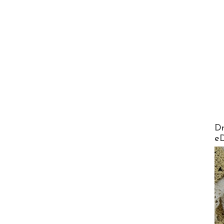
AirMa
Dr
e