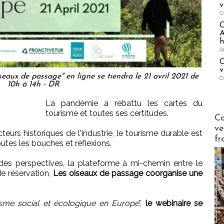
v
O
A
h
A
C
v
eaux de passage" en ligne se tiendra le 21 avril 2021 de
O
10h à 14h - DR
La pandémie a rebattu les cartes du
tourisme et toutes ses certitudes.
Publi-n
Co
ve
eurs historiques de l'industrie, le tourisme durable est
fr
utes les bouches et réflexions.
des perspectives, la plateforme à mi-chemin entre le
de réservation,
Les oiseaux de passage coorganise une
sme social et écologique en Europe
",
le webinaire se