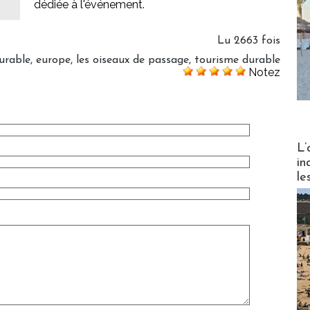
dédiée à l'événement.
Lu 2663 fois
urable
,
europe
,
les oiseaux de passage
,
tourisme durable
Notez
Partez
L’
in
le