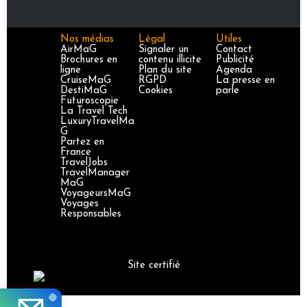
Nos médias
Légal
Utiles
AirMaG
Signaler un
Contact
Brochures en
contenu illicite
Publicité
ligne
Plan du site
Agenda
CruiseMaG
RGPD
La presse en
DestiMaG
Cookies
parle
Futuroscopie
La Travel Tech
LuxuryTravelMa
G
Partez en
France
TravelJobs
TravelManager
MaG
VoyageursMaG
Voyages
Responsables
Site certifié