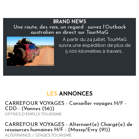
BRAND NEWS
Une route, des voix, un regard : suivez l’Outback
australien en direct sur TourMaG
À partir du 24 juillet, TourMaG
suivra une expédition de plus de
5 000 kilomètres à travers...
LES
ANNONCES
CARREFOUR VOYAGES - Conseiller voyages H/F -
CDD - (Vannes (56))
OFFRES D'EMPLOI TOURISME
CARREFOUR VOYAGES - Alternant(e) Chargé(e) de
ressources humaines H/F - (Massy/Evry (91))
ALTERNANCE / STAGES TOURISME