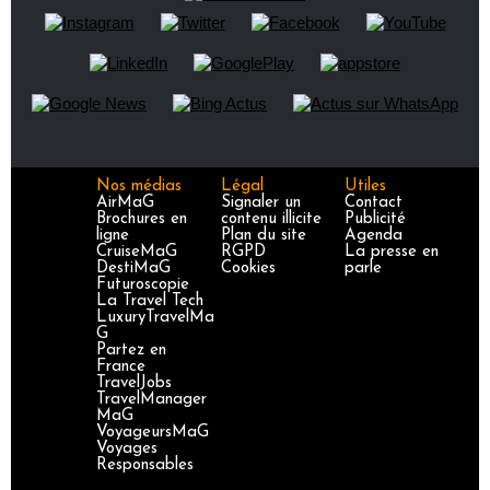
Nos médias
Légal
Utiles
AirMaG
Signaler un
Contact
Brochures en
contenu illicite
Publicité
ligne
Plan du site
Agenda
CruiseMaG
RGPD
La presse en
DestiMaG
Cookies
parle
Futuroscopie
La Travel Tech
LuxuryTravelMa
G
Partez en
France
TravelJobs
TravelManager
MaG
VoyageursMaG
Voyages
Responsables