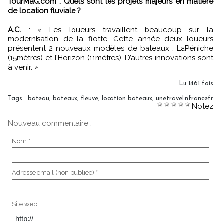
TourMaG.com : Quels sont les projets majeurs en matière
de location fluviale ?
A.C.
:
«
Les loueurs travaillent beaucoup sur la
modernisation de la flotte. Cette année deux loueurs
présentent 2 nouveaux modèles de bateaux : LaPéniche
(15mètres) et l’Horizon (11mètres). D’autres innovations sont
à venir.
»
Lu 1461 fois
Tags
:
bateau
,
bateaux
,
fleuve
,
location bateaux
,
unetravelinfrancefr
Notez
Nouveau commentaire :
Nom * :
Adresse email (non publiée) * :
Site web :