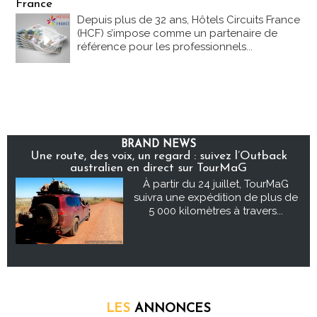
France
Depuis plus de 32 ans, Hôtels Circuits France
(HCF) s’impose comme un partenaire de
référence pour les professionnels...
BRAND NEWS
Une route, des voix, un regard : suivez l’Outback
australien en direct sur TourMaG
À partir du 24 juillet, TourMaG
suivra une expédition de plus de
5 000 kilomètres à travers...
LES
ANNONCES