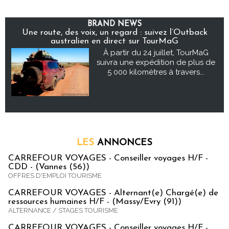
BRAND NEWS
Une route, des voix, un regard : suivez l’Outback
australien en direct sur TourMaG
À partir du 24 juillet, TourMaG
suivra une expédition de plus de
5 000 kilomètres à travers...
LES
ANNONCES
CARREFOUR VOYAGES - Conseiller voyages H/F -
CDD - (Vannes (56))
OFFRES D'EMPLOI TOURISME
CARREFOUR VOYAGES - Alternant(e) Chargé(e) de
ressources humaines H/F - (Massy/Evry (91))
ALTERNANCE / STAGES TOURISME
CARREFOUR VOYAGES - Conseiller voyages H/F -