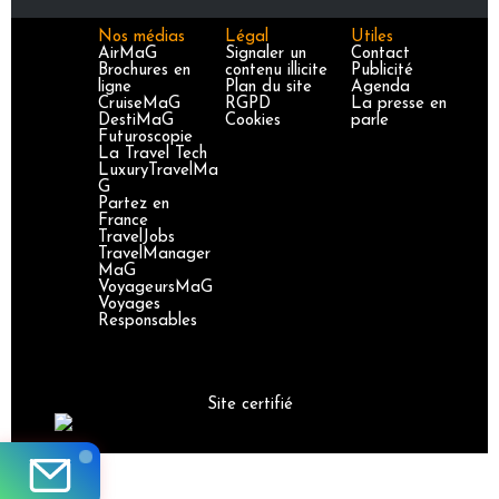
Nos médias
Légal
Utiles
AirMaG
Signaler un
Contact
Brochures en
contenu illicite
Publicité
ligne
Plan du site
Agenda
CruiseMaG
RGPD
La presse en
DestiMaG
Cookies
parle
Futuroscopie
La Travel Tech
LuxuryTravelMa
G
Partez en
France
TravelJobs
TravelManager
MaG
VoyageursMaG
Voyages
Responsables
Site certifié