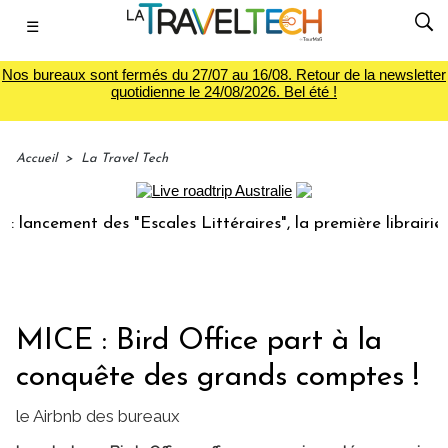
☰
Nos bureaux sont fermés du 27/07 au 16/08. Retour de la newsletter
quotidienne le 24/08/2026. Bel été !
Accueil
>
La Travel Tech
ement des "Escales Littéraires", la première librairie du vo
MICE : Bird Office part à la
conquête des grands comptes !
le Airbnb des bureaux