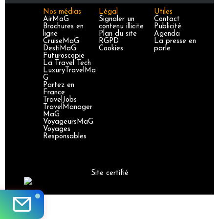
Nos médias
Légal
Utiles
AirMaG
Signaler un
Contact
Brochures en
contenu illicite
Publicité
ligne
Plan du site
Agenda
CruiseMaG
RGPD
La presse en
DestiMaG
Cookies
parle
Futuroscopie
La Travel Tech
LuxuryTravelMa
G
Partez en
France
TravelJobs
TravelManager
MaG
VoyageursMaG
Voyages
Responsables
Site certifié