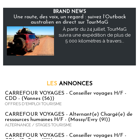
BRAND NEWS
Une route, des voix, un regard : suivez l’Outback
australien en direct sur TourMaG
À partir du 24 juillet, TourMaG
suivra une expédition de plus de
5 000 kilomètres à travers...
LES
ANNONCES
CARREFOUR VOYAGES - Conseiller voyages H/F -
CDD - (Vannes (56))
OFFRES D'EMPLOI TOURISME
CARREFOUR VOYAGES - Alternant(e) Chargé(e) de
ressources humaines H/F - (Massy/Evry (91))
ALTERNANCE / STAGES TOURISME
CARREFOUR VOYAGES - Conseiller voyages H/F -