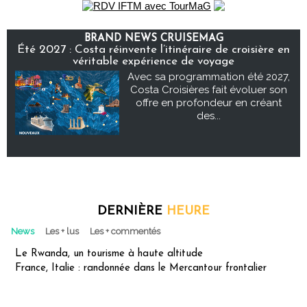
BRAND NEWS CRUISEMAG
Été 2027 : Costa réinvente l’itinéraire de croisière en
véritable expérience de voyage
Avec sa programmation été 2027,
Costa Croisières fait évoluer son
offre en profondeur en créant
des...
DERNIÈRE
HEURE
News
Les + lus
Les + commentés
Le Rwanda, un tourisme à haute altitude
France, Italie : randonnée dans le Mercantour frontalier