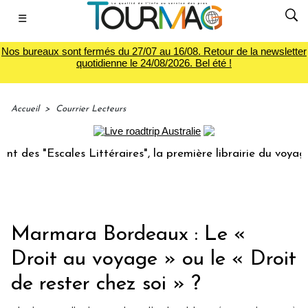
☰
Nos bureaux sont fermés du 27/07 au 16/08. Retour de la newsletter
quotidienne le 24/08/2026. Bel été !
Accueil
>
Courrier Lecteurs
cales Littéraires", la première librairie du voyage
Le gr
Marmara Bordeaux : Le «
Droit au voyage » ou le « Droit
de rester chez soi » ?