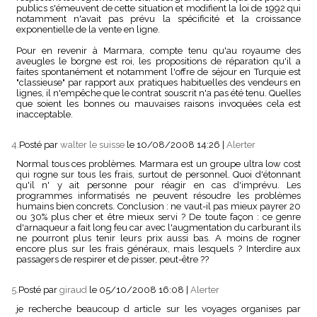
publics s'émeuvent de cette situation et modifient la loi de 1992 qui
notamment n'avait pas prévu la spécificité et la croissance
exponentielle de la vente en ligne.
Pour en revenir à Marmara, compte tenu qu'au royaume des
aveugles le borgne est roi, les propositions de réparation qu'il a
faites spontanément et notamment l'offre de séjour en Turquie est
"classieuse" par rapport aux pratiques habituelles des vendeurs en
lignes, il n'empêche que le contrat souscrit n'a pas été tenu. Quelles
que soient les bonnes ou mauvaises raisons invoquées cela est
inacceptable.
4.
Posté par
walter le suisse
le 10/08/2008 14:26
|
Alerter
Normal tous ces problèmes. Marmara est un groupe ultra low cost
qui rogne sur tous les frais, surtout de personnel. Quoi d'étonnant
qu'il n' y ait personne pour réagir en cas d'imprévu. Les
programmes informatisés ne peuvent résoudre les problèmes
humains bien concrets. Conclusion : ne vaut-il pas mieux payrer 20
ou 30% plus cher et être mieux servi ? De toute façon : ce genre
d'arnaqueur a fait long feu car avec l'augmentation du carburant ils
ne pourront plus tenir leurs prix aussi bas. A moins de rogner
encore plus sur les frais généraux, mais lesquels ? Interdire aux
passagers de respirer et de pisser, peut-être ??
5.
Posté par
giraud
le 05/10/2008 16:08
|
Alerter
je recherche beaucoup d article sur les voyages organises par