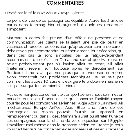
COMMENTAIRES
1.
Posté par
le zé
le 20/12/2007 12:44
|
Alerter
Le point de vue de ce passager est équilibré. Après les 2 articles
parus dans tourmag hier et aujourd'hui quelques remarques
s'imposent
Marmara a certes fait preuve d'un défaut de présence et de
communication. Les clients se faisaient une joie de partir en
vacances et force est de constater qu'après avoir connu de pareils
déboires on peut comprendre leur énèrvement, leur déception, qui
dans ces cas là sont amplifiés par la fatigue.Cependant
reconnaissons que c'était un Dimanche soir et que Marmara ne
savait probablement pas où l'avion allait se poser, s'il allait
finalement revenir sur Toulouse après le déroutement sur
Bordeaux. Il ne savait pas non plus que le lendemain ce même
avion connaitrait des problèmes techniques. Je ne sais pas
comment les autres TO auraient eux géré le problème mais je ne
suis pas sur que tous auraient fait mieux.
Autres remarques concernant le transport aérien : nous sommes en
période creuse en France en ce qui concerne l'activité moyen
courrier pour les compagnies aériennes ; Aigle Azur, XL airways, Air
méditerranée, Europe AirPost, Axis, Blue Line; l'une de ces
compagnies au moins pouvait fournir un appareil en
remplacement ou dans l'idéal Marmara aurait pu affréter l'une de
ces compagnies pour la chaine de vol en question sur l'Egypte.
Travaillant moi même dans le transport aérien en France je peux
vous certifier qu'une bonne partie des appareils et des équipages de