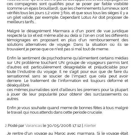
ces compagnies sont qualifiés pour se poser par faible visibilité
(comme un épais brouillard), que les cheminements lumineux sont
vérifiés tous les jours 1,2 voire 3 fois, et que sous tous les sièges il y a
un gilet valide, par exemple. Cependant Lotus Air doit proposer de
meilleurs tarifs...
Malgré le désagrément Marmara a d'un point de vue juridique
respecté la loi et est même allé au delà si l'on en croit les différents
témoignages en proposant en plus d'un remboursement des
solutions alternatives de voyage. Dans la situation où ils se
trouvaient je pense que ce n'est pas si mal tout de meme.
Enfin le sentiment de psychodrame qu'alimentent certains médias
sur UN problème touchant UN groupe de voyageurs parmis tant
d'autres est particulièrement désagréable et préjudiciable pour
toute l'industrie du voyage. Il ne s'agit pour eux que de faire du
sensationnel sans se soucier de l'impact que cela peut avoir
derriere. Le traitement de l'information est toujours déformé et
déséquilibré.
ces mêmes journalistes sont d'ailleurs les premiers pour la plupart
à jouer de leur popularité pour obtenir des surclassements ou
autres.
Enfin je vous souhaite quand meme de bonnes fêtes à tous malgré
le travail qui nous attends dans cette periode cruciale.
2.
Posté par
Varancas
le 30/05/2008 17:12
|
Alerter
Je rentre d'un voyage au Maroc avec marmara. Si le voyage était