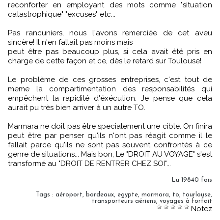
reconforter en employant des mots comme "situation
catastrophique" "excuses" etc...
Pas rancuniers, nous l'avons remerciée de cet aveu
sincère! Il n'en fallait pas moins mais
peut être pas beaucoup plus, si cela avait été pris en
charge de cette façon et ce, dès le retard sur Toulouse!
Le problème de ces grosses entreprises, c'est tout de
meme la compartimentation des responsabilités qui
empêchent la rapidité d'éxécution. Je pense que cela
aurait pu très bien arriver à un autre TO.
Marmara ne doit pas être specialement une cible. On finira
peut être par penser qu'ils n'ont pas réagit comme il le
fallait parce qu'ils ne sont pas souvent confrontés à ce
genre de situations... Mais bon, Le "DROIT AU VOYAGE" s'est
transformé au "DROIT DE RENTRER CHEZ SOI"...
Lu 19840 fois
Tags
:
aéroport
,
bordeaux
,
egypte
,
marmara
,
to
,
tourlouse
,
transporteurs aériens
,
voyages à forfait
Notez