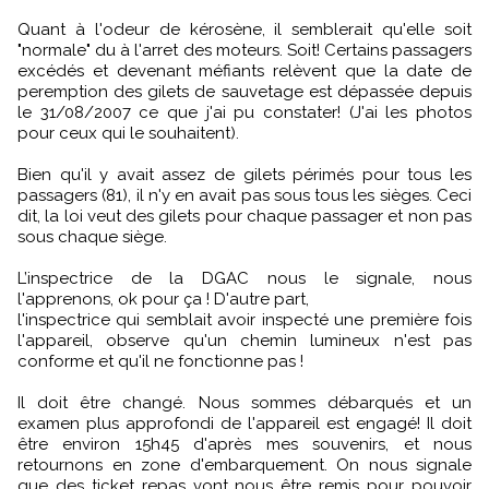
Quant à l'odeur de kérosène, il semblerait qu'elle soit
"normale" du à l'arret des moteurs. Soit! Certains passagers
excédés et devenant méfiants relèvent que la date de
peremption des gilets de sauvetage est dépassée depuis
le 31/08/2007 ce que j'ai pu constater! (J'ai les photos
pour ceux qui le souhaitent).
Bien qu'il y avait assez de gilets périmés pour tous les
passagers (81), il n'y en avait pas sous tous les sièges. Ceci
dit, la loi veut des gilets pour chaque passager et non pas
sous chaque siège.
L’inspectrice de la DGAC nous le signale, nous
l'apprenons, ok pour ça ! D'autre part,
l'inspectrice qui semblait avoir inspecté une première fois
l'appareil, observe qu'un chemin lumineux n'est pas
conforme et qu'il ne fonctionne pas !
Il doit être changé. Nous sommes débarqués et un
examen plus approfondi de l'appareil est engagé! Il doit
être environ 15h45 d'après mes souvenirs, et nous
retournons en zone d'embarquement. On nous signale
que des ticket repas vont nous être remis pour pouvoir