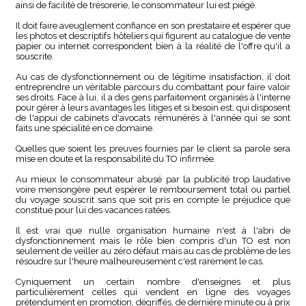
ainsi de facilité de trésorerie, le consommateur lui est piégé.
Il doit faire aveuglement confiance en son prestataire et espérer que
les photos et descriptifs hôteliers qui figurent au catalogue de vente
papier ou internet correspondent bien à la réalité de l'offre qu'il a
souscrite.
Au cas de dysfonctionnement ou de légitime insatisfaction, il doit
entreprendre un véritable parcours du combattant pour faire valoir
ses droits. Face à lui, il a des gens parfaitement organisés à l'interne
pour gérer à leurs avantages les litiges et si besoin est, qui disposent
de l'appui de cabinets d'avocats rémunérés à l'année qui se sont
faits une spécialité en ce domaine.
Quelles que soient les preuves fournies par le client sa parole sera
mise en doute et la responsabilité du TO infirmée.
Au mieux le consommateur abusé par la publicité trop laudative
voire mensongère peut espérer le remboursement total ou partiel
du voyage souscrit sans que soit pris en compte le préjudice que
constitue pour lui des vacances ratées.
Il est vrai que nulle organisation humaine n'est à l'abri de
dysfonctionnement mais le rôle bien compris d'un TO est non
seulement de veiller au zéro défaut mais au cas de problème de les
résoudre sur l'heure malheureusement c'est rarement le cas.
Cyniquement un certain nombre d'enseignes et plus
particulièrement celles qui vendent en ligne des voyages
prétendument en promotion, dégriffés, de dernière minute ou à prix