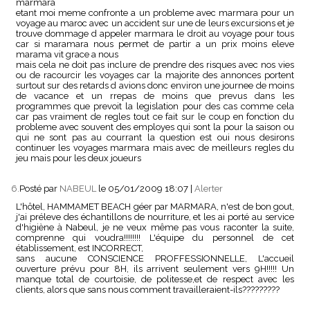
marmara
etant moi meme confronte a un probleme avec marmara pour un
voyage au maroc avec un accident sur une de leurs excursions et je
trouve dommage d appeler marmara le droit au voyage pour tous
car si maramara nous permet de partir a un prix moins eleve
marama vit grace a nous
mais cela ne doit pas inclure de prendre des risques avec nos vies
ou de racourcir les voyages car la majorite des annonces portent
surtout sur des retards d avions donc environ une journee de moins
de vacance et un rrepas de moins que prevus dans les
programmes que prevoit la legislation pour des cas comme cela
car pas vraiment de regles tout ce fait sur le coup en fonction du
probleme avec souvent des employes qui sont la pour la saison ou
qui ne sont pas au courrant la question est oui nous desirons
continuer les voyages marmara mais avec de meilleurs regles du
jeu mais pour les deux joueurs
6.
Posté par
NABEUL
le 05/01/2009 18:07
|
Alerter
L'hôtel, HAMMAMET BEACH géer par MARMARA, n'est de bon gout,
j'ai préleve des échantillons de nourriture, et les ai porté au service
d'higiène à Nabeul, je ne veux même pas vous raconter la suite,
comprenne qui voudra!!!!!!!! L'équipe du personnel de cet
établissement, est INCORRECT,
sans aucune CONSCIENCE PROFFESSIONNELLE, L'accueil
ouverture prévu pour 8H, ils arrivent seulement vers 9H!!!!! Un
manque total de courtoisie, de politesse,et de respect avec les
clients, alors que sans nous comment travailleraient-ils?????????