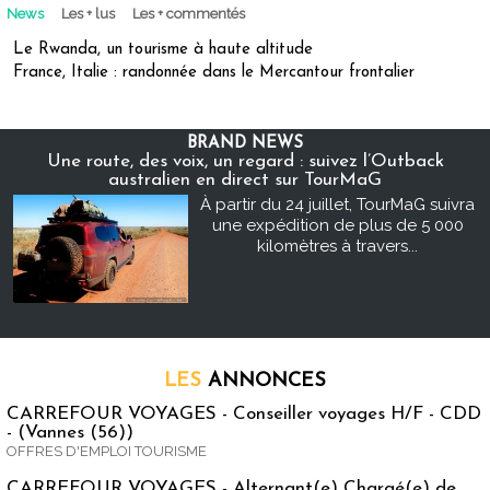
News
Les + lus
Les + commentés
Le Rwanda, un tourisme à haute altitude
France, Italie : randonnée dans le Mercantour frontalier
BRAND NEWS
Une route, des voix, un regard : suivez l’Outback
australien en direct sur TourMaG
À partir du 24 juillet, TourMaG suivra
une expédition de plus de 5 000
kilomètres à travers...
LES
ANNONCES
CARREFOUR VOYAGES - Conseiller voyages H/F - CDD
- (Vannes (56))
OFFRES D'EMPLOI TOURISME
CARREFOUR VOYAGES - Alternant(e) Chargé(e) de