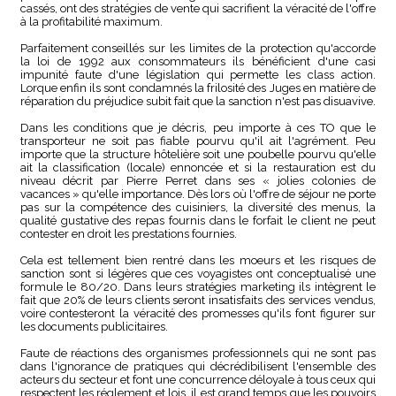
cassés, ont des stratégies de vente qui sacrifient la véracité de l'offre
à la profitabilité maximum.
Parfaitement conseillés sur les limites de la protection qu'accorde
la loi de 1992 aux consommateurs ils bénéficient d'une casi
impunité faute d'une législation qui permette les class action.
Lorque enfin ils sont condamnés la frilosité des Juges en matière de
réparation du préjudice subit fait que la sanction n'est pas disuavive.
Dans les conditions que je décris, peu importe à ces TO que le
transporteur ne soit pas fiable pourvu qu'il ait l'agrément. Peu
importe que la structure hôtelière soit une poubelle pourvu qu'elle
ait la classification (locale) ennoncée et si la restauration est du
niveau décrit par Pierre Perret dans ses « jolies colonies de
vacances » qu'elle importance. Dès lors où l'offre de séjour ne porte
pas sur la compétence des cuisiniers, la diversité des menus, la
qualité gustative des repas fournis dans le forfait le client ne peut
contester en droit les prestations fournies.
Cela est tellement bien rentré dans les moeurs et les risques de
sanction sont si légères que ces voyagistes ont conceptualisé une
formule le 80/20. Dans leurs stratégies marketing ils intègrent le
fait que 20% de leurs clients seront insatisfaits des services vendus,
voire contesteront la véracité des promesses qu'ils font figurer sur
les documents publicitaires.
Faute de réactions des organismes professionnels qui ne sont pas
dans l'ignorance de pratiques qui décrédibilisent l'ensemble des
acteurs du secteur et font une concurrence déloyale à tous ceux qui
respectent les réglement et lois, il est grand temps que les pouvoirs