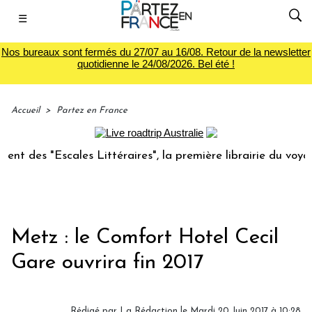
☰
Nos bureaux sont fermés du 27/07 au 16/08. Retour de la newsletter
quotidienne le 24/08/2026. Bel été !
Accueil
>
Partez en France
des "Escales Littéraires", la première librairie du voyage
Metz : le Comfort Hotel Cecil
Gare ouvrira fin 2017
Rédigé par
La Rédaction
le Mardi 20 Juin 2017 à 10:28