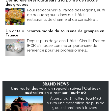
Des hôteliers-restaurateurs à la pointe de l'accueil
des groupes
Pour redécouvrir la France des régions, au fil
de beaux séjours dans des hôtels-
restaurants de charme et de caractère....
Un acteur incontournable du tourisme de groupes en
France
Depuis plus de 32 ans, Hôtels Circuits France
(HCF) s’impose comme un partenaire de
référence pour les professionnels...
BRAND NEWS
Une route, des voix, un regard : suivez l’Outback
australien en direct sur TourMaG
À partir du 24 juillet, TourMaG
suivra une expédition de plus de
5 000 kilomètres à travers...