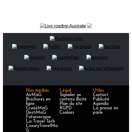
Nos médias
Légal
Utiles
AirMaG
Signaler un
Contact
Brochures en
contenu illicite
Publicité
ligne
Plan du site
Agenda
CruiseMaG
RGPD
La presse en
DestiMaG
Cookies
parle
Futuroscopie
La Travel Tech
LuxuryTravelMa
G