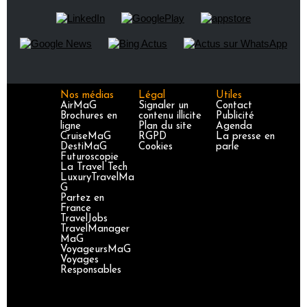
Nos médias
Légal
Utiles
AirMaG
Signaler un
Contact
Brochures en
contenu illicite
Publicité
ligne
Plan du site
Agenda
CruiseMaG
RGPD
La presse en
DestiMaG
Cookies
parle
Futuroscopie
La Travel Tech
LuxuryTravelMa
G
Partez en
France
TravelJobs
TravelManager
MaG
VoyageursMaG
Voyages
Responsables