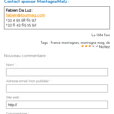
Contact sponsor MontagneMaG :
Fabien Da Luz :
fabien@tourmag.com
+33 4 91 58 61 97
+33 6 43 65 15 92
Lu 1384 fois
Tags
:
france montagnes
,
montagne mag
,
ski
Notez
Nouveau commentaire :
Nom * :
Adresse email (non publiée) * :
Site web :
Commentaire * :