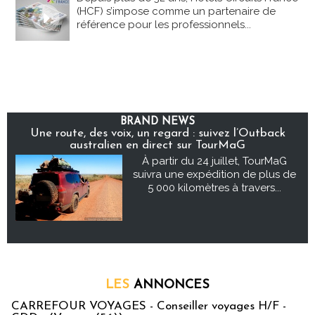
(HCF) s’impose comme un partenaire de
référence pour les professionnels...
BRAND NEWS
Une route, des voix, un regard : suivez l’Outback
australien en direct sur TourMaG
À partir du 24 juillet, TourMaG
suivra une expédition de plus de
5 000 kilomètres à travers...
LES
ANNONCES
CARREFOUR VOYAGES - Conseiller voyages H/F -