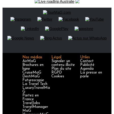
Nos médias
Légal
Utiles
AirMaG
Signaler un
Contact
Brochures en
contenu illicite
Publicité
ligne
Plan du site
Agenda
CruiseMaG
RGPD
La presse en
DestiMaG
Cookies
parle
Futuroscopie
La Travel Tech
LuxuryTravelMa
G
Partez en
France
TravelJobs
TravelManager
MaG