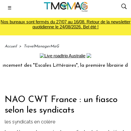
☰
Nos bureaux sont fermés du 27/07 au 16/08. Retour de la newsletter
quotidienne le 24/08/2026. Bel été !
Accueil
>
TravelManagerMaG
ment des "Escales Littéraires", la première librairie du voy
NAO CWT France : un fiasco
selon les syndicats
les syndicats en colère