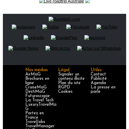
Nos médias
Légal
Utiles
AirMaG
Signaler un
Contact
Brochures en
contenu illicite
Publicité
ligne
Plan du site
Agenda
CruiseMaG
RGPD
La presse en
DestiMaG
Cookies
parle
Futuroscopie
La Travel Tech
LuxuryTravelMa
G
Partez en
France
TravelJobs
TravelManager