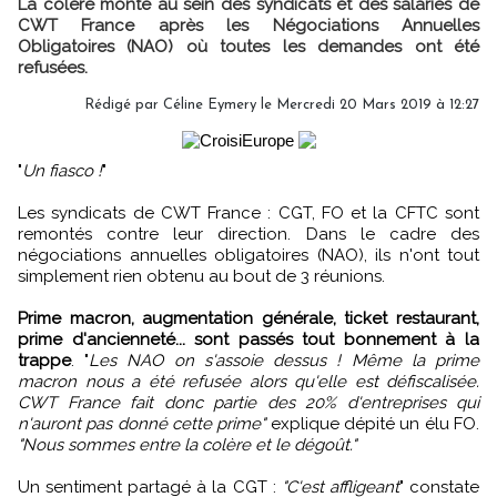
La colère monte au sein des syndicats et des salariés de
CWT France après les Négociations Annuelles
Obligatoires (NAO) où toutes les demandes ont été
refusées.
Rédigé par
Céline Eymery
le Mercredi 20 Mars 2019 à 12:27
"
Un fiasco !
"
Les syndicats de CWT France : CGT, FO et la CFTC sont
remontés contre leur direction. Dans le cadre des
négociations annuelles obligatoires (NAO), ils n'ont tout
simplement rien obtenu au bout de 3 réunions.
Prime macron, augmentation générale, ticket restaurant,
prime d'ancienneté... sont passés tout bonnement à la
trappe
. "
Les NAO on s'assoie dessus ! Même la prime
macron nous a été refusée alors qu'elle est défiscalisée.
CWT France fait donc partie des 20% d'entreprises qui
n'auront pas donné cette prime"
explique dépité un élu FO.
"Nous sommes entre la colère et le dégoût."
Un sentiment partagé à la CGT :
"C'est affligeant
" constate