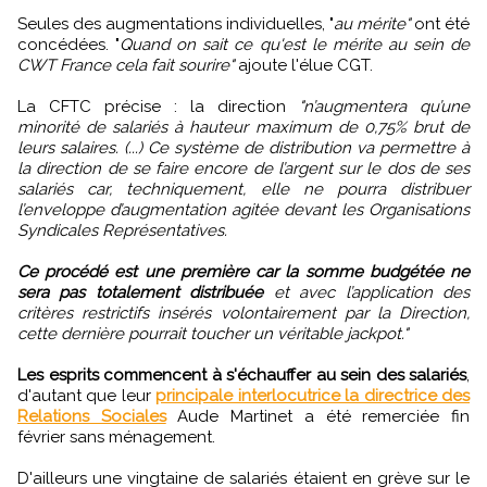
Seules des augmentations individuelles, "
au mérite"
ont été
concédées. "
Quand on sait ce qu'est le mérite au sein de
CWT France cela fait sourire"
ajoute l'élue CGT.
La CFTC précise : la direction
"n’augmentera qu’une
minorité de salariés à hauteur maximum de 0,75% brut de
leurs salaires. (...) Ce système de distribution va permettre à
la direction de se faire encore de l’argent sur le dos de ses
salariés car, techniquement, elle ne pourra distribuer
l’enveloppe d’augmentation agitée devant les Organisations
Syndicales Représentatives.
Ce procédé est une première car la somme budgétée ne
sera pas totalement distribuée
et avec l’application des
critères restrictifs insérés volontairement par la Direction,
cette dernière pourrait toucher un véritable jackpot."
Les esprits commencent à s'échauffer au sein des salariés
,
d'autant que leur
principale interlocutrice la directrice des
Relations Sociales
Aude Martinet a été remerciée fin
février sans ménagement.
D'ailleurs une vingtaine de salariés étaient en grève sur le