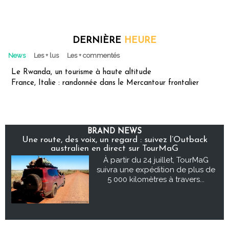
DERNIÈRE
HEURE
News
Les + lus
Les + commentés
Le Rwanda, un tourisme à haute altitude
France, Italie : randonnée dans le Mercantour frontalier
BRAND NEWS
Une route, des voix, un regard : suivez l’Outback
australien en direct sur TourMaG
À partir du 24 juillet, TourMaG
suivra une expédition de plus de
5 000 kilomètres à travers...