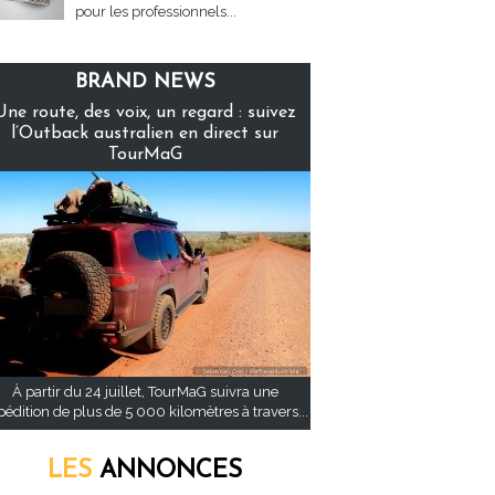
pour les professionnels...
BRAND NEWS
Une route, des voix, un regard : suivez
l’Outback australien en direct sur
TourMaG
À partir du 24 juillet, TourMaG suivra une
pédition de plus de 5 000 kilomètres à travers...
LES
ANNONCES