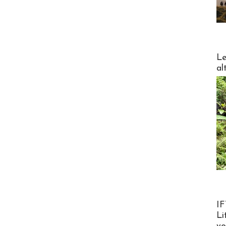
DESTI
Le
al
Product
IF
Li