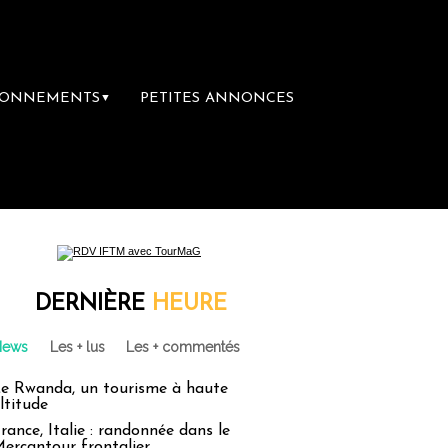
BONNEMENTS
PETITES ANNONCES
▼
emière librairie du voyage
Le groupe Saint
DERNIÈRE
HEURE
News
Les + lus
Les + commentés
e Rwanda, un tourisme à haute
ltitude
rance, Italie : randonnée dans le
ercantour frontalier