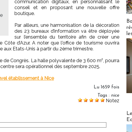
communication digitaux, en personnalisant le
conseil et en proposant une nouvelle offre
boutique.
se
Bo
Par ailleurs, une harmonisation de la décoration
ré
des 23 bureaux d’information va être déployée
le
sur l’ensemble du territoire afin de créer une
e Côte d’Azur. A noter que l'office de tourisme ouvrira
 aux Etats-Unis à partir du 2ème trimestre.
tre de Congrès. La halle polyvalente de 3 600 m², pourra
Le centre sera opérationnel dès septembre 2025.
vel établissement à Nice
Lu 1659 fois
Tags
:
nice
Notez
Distribu
Le
Ed