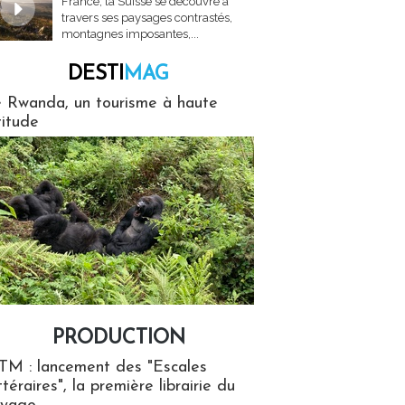
France, la Suisse se découvre à
travers ses paysages contrastés,
montagnes imposantes,...
DESTI
MAG
MAG
 Rwanda, un tourisme à haute
titude
PRODUCTION
ion
TM : lancement des "Escales
ttéraires", la première librairie du