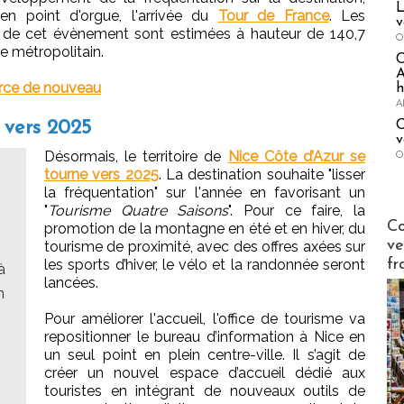
L
 en point d'orgue, l'arrivée du
Tour de France
. Les
v
e cet évènement sont estimées à hauteur de 140,7
O
re métropolitain.
A
force de nouveau
h
A
 vers 2025
C
v
Désormais, le territoire de
Nice Côte d’Azur se
O
tourne vers 2025
. La destination souhaite "lisser
la fréquentation" sur l'année en favorisant un
"
Tourisme Quatre Saisons
". Pour ce faire, la
Publi-n
Co
promotion de la montagne en été et en hiver, du
ve
tourisme de proximité, avec des offres axées sur
les sports d’hiver, le vélo et la randonnée seront
fr
à
lancées.
n
Pour améliorer l'accueil, l'office de tourisme va
repositionner le bureau d’information à Nice en
un seul point en plein centre-ville. Il s’agit de
créer un nouvel espace d’accueil dédié aux
touristes en intégrant de nouveaux outils de