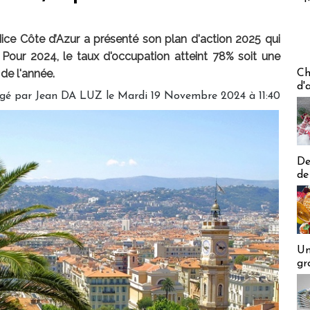
Nice Côte d’Azur a présenté son plan d'action 2025 qui
 Pour 2024, le taux d'occupation atteint 78% soit une
Les off
de l'année.
Ch
d'
igé par
Jean DA LUZ
le Mardi 19 Novembre 2024 à 11:40
De
de
Un
gr