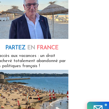
PARTEZ
EN
FRANCE
 en France
accès aux vacances : un droit
achevé totalement abandonné par
s politiques français !