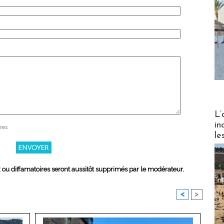
Partez
L’
in
res
le
x ou diffamatoires seront aussitôt supprimés par le modérateur.
<
>