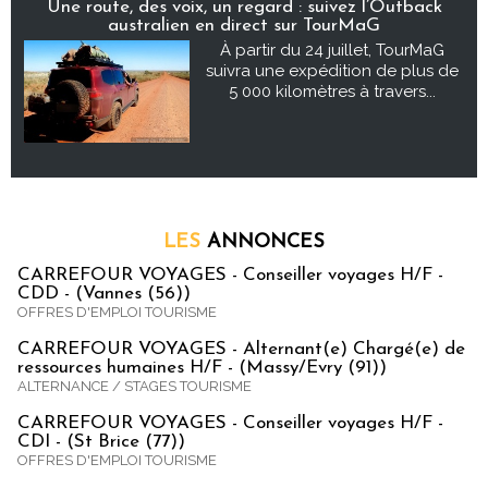
Une route, des voix, un regard : suivez l’Outback
australien en direct sur TourMaG
À partir du 24 juillet, TourMaG
suivra une expédition de plus de
5 000 kilomètres à travers...
LES
ANNONCES
CARREFOUR VOYAGES - Conseiller voyages H/F -
CDD - (Vannes (56))
OFFRES D'EMPLOI TOURISME
CARREFOUR VOYAGES - Alternant(e) Chargé(e) de
ressources humaines H/F - (Massy/Evry (91))
ALTERNANCE / STAGES TOURISME
CARREFOUR VOYAGES - Conseiller voyages H/F -
CDI - (St Brice (77))
OFFRES D'EMPLOI TOURISME