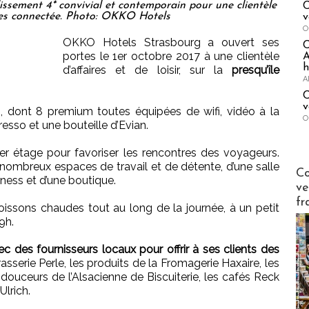
sement 4* convivial et contemporain pour une clientèle
C
aires connectée. Photo: OKKO Hotels
v
O
OKKO Hotels Strasbourg a ouvert ses
portes le 1er octobre 2017 à une clientèle
A
h
d’affaires et de loisir, sur la
presqu’île
A
C
v
, dont 8 premium toutes équipées de wifi, vidéo à la
O
sso et une bouteille d’Evian.
r étage pour favoriser les rencontres des voyageurs.
nombreux espaces de travail et de détente, d’une salle
Publi-n
Co
iness et d’une boutique.
ve
fr
oissons chaudes tout au long de la journée, à un petit
19h.
 des fournisseurs locaux pour offrir à ses clients des
rasserie Perle, les produits de la Fromagerie Haxaire, les
douceurs de l’Alsacienne de Biscuiterie, les cafés Reck
Ulrich.