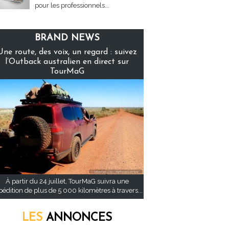
pour les professionnels...
BRAND NEWS
Une route, des voix, un regard : suivez
l’Outback australien en direct sur
TourMaG
À partir du 24 juillet, TourMaG suivra une
pédition de plus de 5 000 kilomètres à travers...
LES
ANNONCES