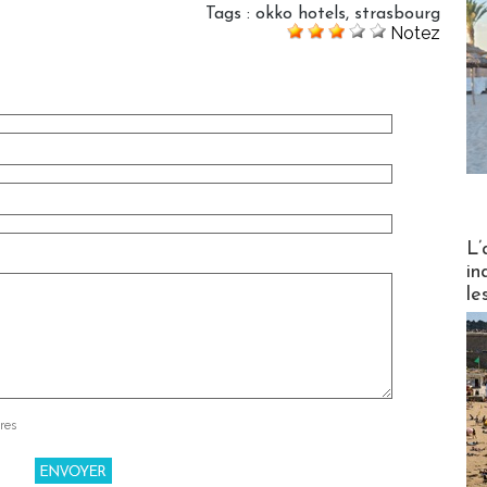
Tags
:
okko hotels
,
strasbourg
Notez
Partez
L’
in
le
res