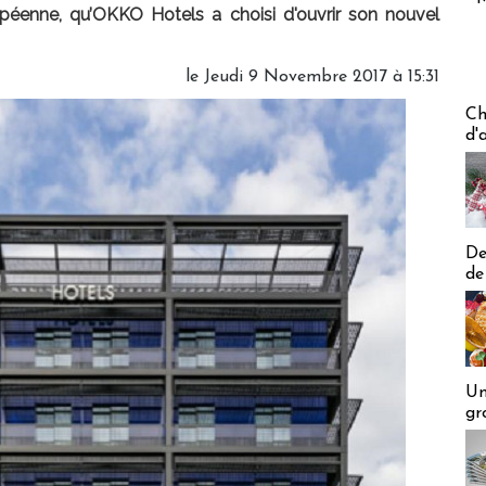
ropéenne, qu’OKKO Hotels a choisi d'ouvrir son nouvel
le Jeudi 9 Novembre 2017 à 15:31
Les off
Ch
d'
De
de
Un
gr