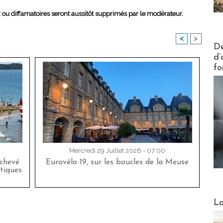
x ou diffamatoires seront aussitôt supprimés par le modérateur.
<
>
Actus V
De
d’
fo
Mercredi 29 Juillet 2026 - 07:00
achevé
Eurovélo 19, sur les boucles de la Meuse
tiques
Webinai
La