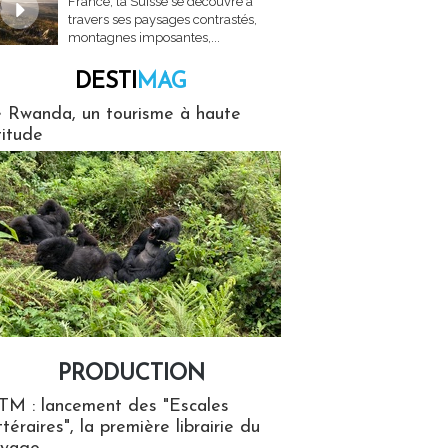
France, la Suisse se découvre à
travers ses paysages contrastés,
montagnes imposantes,...
DESTI
MAG
MAG
 Rwanda, un tourisme à haute
titude
PRODUCTION
ion
TM : lancement des "Escales
ttéraires", la première librairie du