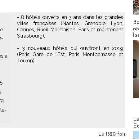
- 8 hôtels ouverts en 3 ans dans les grandes
Bo
villes françaises (Nantes, Grenoble, Lyon,
ré
ce
Cannes, Rueil-Malmaison, Paris et maintenant
le
Strasbourg).
e-
- 3 nouveaux hôtels qui ouvriront en 2019
(Paris Gare de l’Est, Paris Montparnasse et
s à
Toulon).
25
s
rg
lle-
Distribu
Le
Ed
Lu 1520 fois