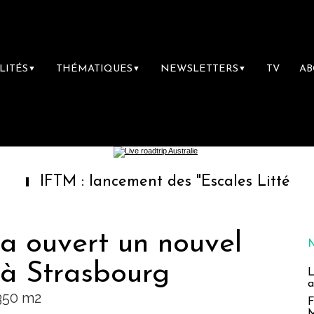
LITÉS
THÉMATIQUES
NEWSLETTERS
TV
A
▼
▼
▼
M : lancement des "Escales Littéraires", la p
 ouvert un nouvel
 à Strasbourg
L
a
350 m2
F
M