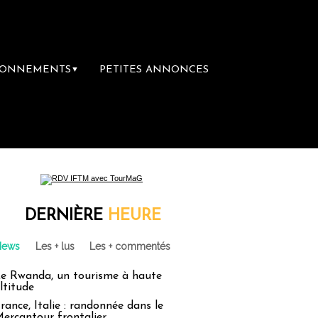
BONNEMENTS
PETITES ANNONCES
▼
remière librairie du voyage
Le groupe Sain
DERNIÈRE
HEURE
News
Les + lus
Les + commentés
e Rwanda, un tourisme à haute
ltitude
rance, Italie : randonnée dans le
ercantour frontalier