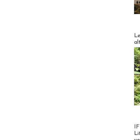
DESTI
Le
al
Product
IF
Li