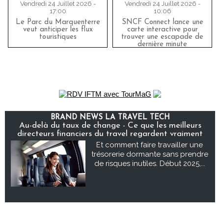
Vendredi 24 Juillet 2026 -
Vendredi 24 Juillet 2026 -
17:00
10:06
Le Parc du Marquenterre
SNCF Connect lance une
veut anticiper les flux
carte interactive pour
touristiques
trouver une escapade de
dernière minute
BRAND NEWS LA TRAVEL TECH
Au-delà du taux de change - Ce que les meilleurs
directeurs financiers du travel regardent vraiment
Et comment faire travailler une
trésorerie dormante sans prendre
de risques inutiles. Début 2025,...