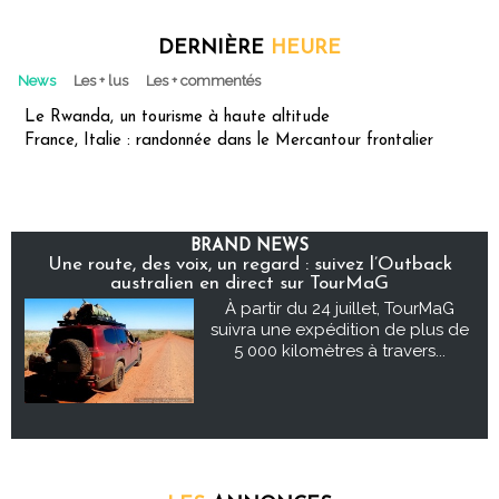
DERNIÈRE
HEURE
News
Les + lus
Les + commentés
Le Rwanda, un tourisme à haute altitude
France, Italie : randonnée dans le Mercantour frontalier
BRAND NEWS
Une route, des voix, un regard : suivez l’Outback
australien en direct sur TourMaG
À partir du 24 juillet, TourMaG
suivra une expédition de plus de
5 000 kilomètres à travers...