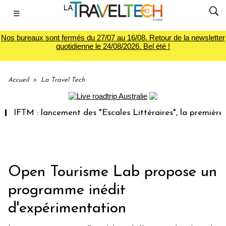
☰
Nos bureaux sont fermés du 27/07 au 16/08. Retour de la newsletter
quotidienne le 24/08/2026. Bel été !
Accueil
>
La Travel Tech
FTM : lancement des "Escales Littéraires", la première libra
Open Tourisme Lab propose un
programme inédit
d'expérimentation