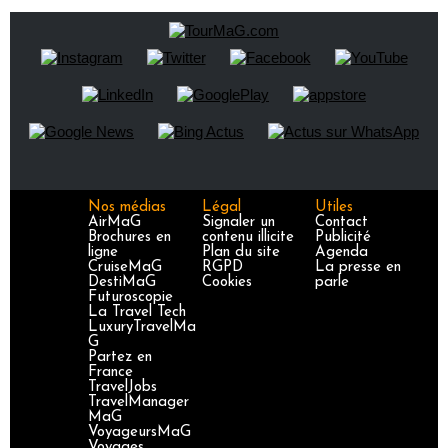
Nos médias
Légal
Utiles
AirMaG
Signaler un
Contact
Brochures en
contenu illicite
Publicité
ligne
Plan du site
Agenda
CruiseMaG
RGPD
La presse en
DestiMaG
Cookies
parle
Futuroscopie
La Travel Tech
LuxuryTravelMa
G
Partez en
France
TravelJobs
TravelManager
MaG
VoyageursMaG
Voyages