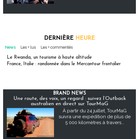
DERNIÈRE
HEURE
News
Les + lus
Les + commentés
Le Rwanda, un tourisme à haute altitude
France, Italie : randonnée dans le Mercantour frontalier
BRAND NEWS
Une route, des voix, un regard : suivez l’Outback
australien en direct sur TourMaG
À partir du 24 juillet, TourMaG
suivra une expédition de plus de
5 000 kilomètres à travers...