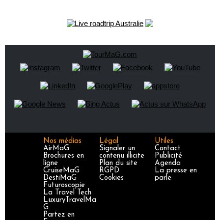
Nos médias
Légal
Utiles
AirMaG
Signaler un
Contact
Brochures en
contenu illicite
Publicité
ligne
Plan du site
Agenda
CruiseMaG
RGPD
La presse en
DestiMaG
Cookies
parle
Futuroscopie
La Travel Tech
LuxuryTravelMa
G
Partez en