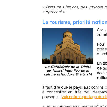
« Dans tous les cas, des voyageurs
surprenant ».
Le tourisme, priorité natio
Car c
autor
Pour 
prése
march
En 20
La Cathédrale de la Trinité
de 35
de Tbilissi haut lieu de la
accue
culture orthodoxe © PG TM
milli
Il faut dire que le pays, aux confins 
à concentrer en très peu d’espace
paysages (
voir notre reportage de d
« Je ne m’épargnerai aucun effort 