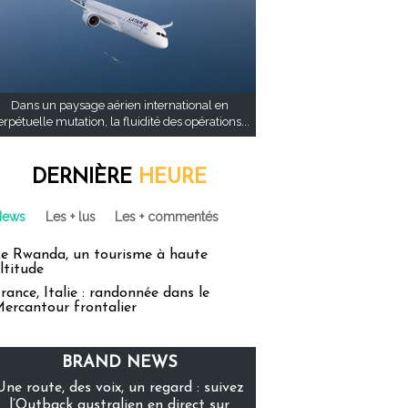
Dans un paysage aérien international en
rpétuelle mutation, la fluidité des opérations...
DERNIÈRE
HEURE
News
Les + lus
Les + commentés
e Rwanda, un tourisme à haute
ltitude
rance, Italie : randonnée dans le
ercantour frontalier
BRAND NEWS
Une route, des voix, un regard : suivez
l’Outback australien en direct sur