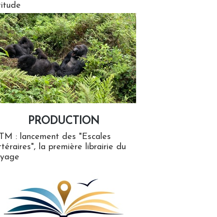
titude
PRODUCTION
ion
TM : lancement des "Escales
ttéraires", la première librairie du
oyage