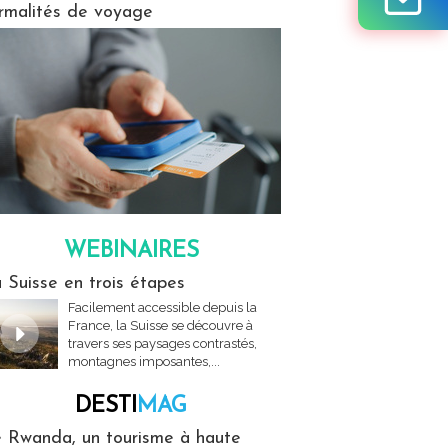
rmalités de voyage
WEBINAIRES
res
 Suisse en trois étapes
Facilement accessible depuis la
France, la Suisse se découvre à
travers ses paysages contrastés,
montagnes imposantes,...
DESTI
MAG
MAG
 Rwanda, un tourisme à haute