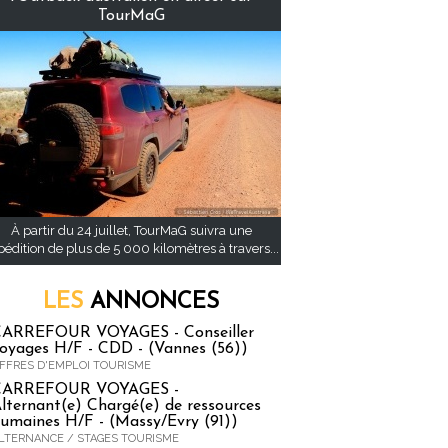
TourMaG
À partir du 24 juillet, TourMaG suivra une
pédition de plus de 5 000 kilomètres à travers...
LES
ANNONCES
ARREFOUR VOYAGES - Conseiller
oyages H/F - CDD - (Vannes (56))
FFRES D'EMPLOI TOURISME
CARREFOUR VOYAGES -
lternant(e) Chargé(e) de ressources
umaines H/F - (Massy/Evry (91))
LTERNANCE / STAGES TOURISME