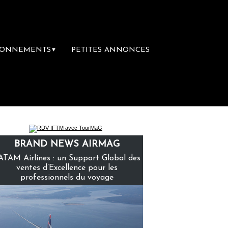
BONNEMENTS
PETITES ANNONCES
▼
ère librairie du voyage
Le groupe Sainte-
BRAND NEWS AIRMAG
ATAM Airlines : un Support Global des
ventes d’Excellence pour les
professionnels du voyage