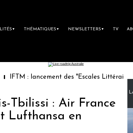
LITÉS
THÉMATIQUES
NEWSLETTERS
TV
A
▼
▼
▼
lancement des "Escales Littéraires", la premi
L
-Tbilissi : Air France
et Lufthansa en