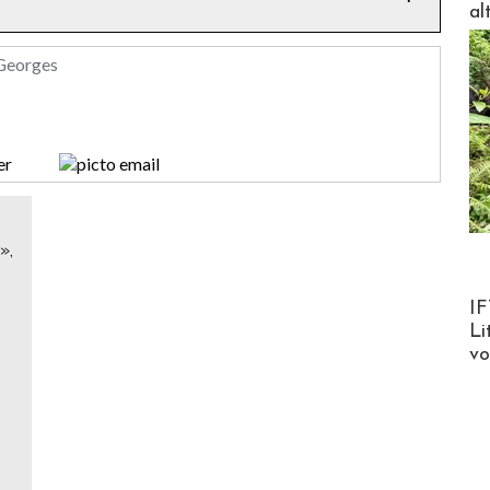
al
 Georges
»,
Product
IF
Li
v