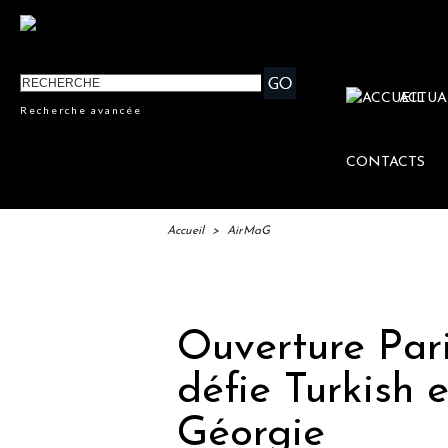
ACTUA
Recherche avancée
CONTACTS
Accueil
>
AirMaG
IFTM : 
Ouverture Paris
défie Turkish 
Géorgie