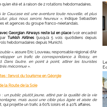
te qu’en été et à raison de 2 rotations hebdomadaires.
s le Caucase est une aventure toute nouvelle, et plus
utur, plus nous serons heureux »
, indique Sebastien
ses et agences du groupe franco-néerlandais.
vec Georgian Airways reste lui en place
(voir encadré)
 par
Turkish Airlines
(jusqu’à 5 vols quotidiens depuis
 vols hebdomadaires depuis Munich).
double »
, assure Eric Louveau, responsable régional d’Air
elopper un trafic de correspondance à Roissy, en
Distribu
 Dans l’autre, en point à point, attirer les touristes
Le
 très méconnue ».
Ed
es : l’envol du tourisme en Géorgie
e la Route de la Soie
 un public plutôt jeune, attiré par la qualité de la vie
 montagne, mais aussi une cible plus âgée et aisée de
 qui projette un trafic à 60% loisirs et à 40% affaires.