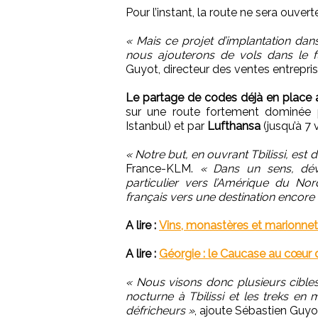
Pour l’instant, la route ne sera ouver
« Mais ce projet d’implantation dan
nous ajouterons de vols dans le f
Guyot, directeur des ventes entrepri
Le partage de codes déjà en place a
sur une route fortement dominée
Istanbul) et par
Lufthansa
(jusqu’à 7
« Notre but, en ouvrant Tbilissi, est 
France-KLM.
« Dans un sens, dév
particulier vers l’Amérique du Nord.
français vers une destination encore
A lire :
Vins, monastères et marionnett
A lire :
Géorgie : le Caucase au cœur d
« Nous visons donc plusieurs cibles :
nocturne à Tbilissi et les treks en
défricheurs »
, ajoute Sébastien Guyot,