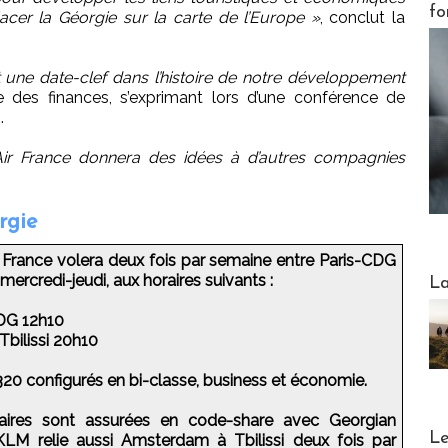
fo
acer la Géorgie sur la carte de l’Europe »
, conclut la
t une date-clef dans l’histoire de notre développement
e des finances, s’exprimant lors d’une conférence de
.
Air France donnera des idées à d’autres compagnies
rgie
 France volera deux fois par semaine entre Paris-CDG
Webinai
 mercredi-jeudi, aux horaires suivants :
La
CDG 12h10
Tbilissi 20h10
320 configurés en bi-classe, business et économie.
aires sont assurées en code-share avec Georgian
DESTI
Le
 KLM relie aussi Amsterdam à Tbilissi deux fois par