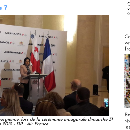
C
e ?
v
O
Publi-n
Co
ve
fr
Bo
éorgienne, lors de la cérémonie inaugurale dimanche 31
ré
 2019 - DR : Air France
le