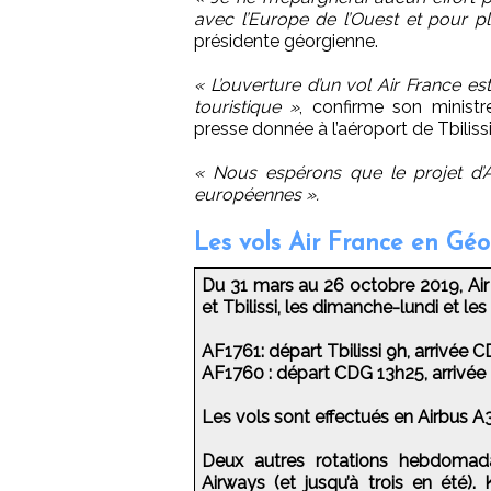
avec l’Europe de l’Ouest et pour pl
présidente géorgienne.
« L’ouverture d’un vol Air France es
touristique »
, confirme son ministr
presse donnée à l’aéroport de Tbilissi
« Nous espérons que le projet d’
européennes ».
Les vols Air France en Géo
Du 31 mars au 26 octobre 2019, Air
et Tbilissi, les dimanche-lundi et les
AF1761: départ Tbilissi 9h, arrivée 
AF1760 : départ CDG 13h25, arrivée 
Les vols sont effectués en Airbus A
Deux autres rotations hebdomad
Airways (et jusqu’à trois en été).