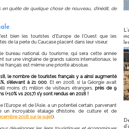
 en quête de quelque chose de nouveau, d’inédit, de
nale
Partez
L’
’est bien les touristes d'Europe de l’Ouest que les
in
ités de la perle du Caucase placent dans leur viseur.
le
le bureau national du tourisme, qui sera cette année
nt sur une vingtaine de grands salons internationaux, le
é français est même une priorité absolue.
18, le nombre de touristes français y a ainsi augmenté
%, s’élevant à 21 000
. Et en 2008, si la Géorgie avait
illi moins d’1 million de visiteurs étrangers,
près de 9
ons (+10% vs 2017) s’y sont rendus en 2018 !
de l’Europe et de l’Asie, a un potentiel certain, parvenant
 un incroyable étalage d’histoire, de culture et de
écembre 2018 sur le sujet
).
Actus V
De
d’
pour développer les liens touristiques et économiques