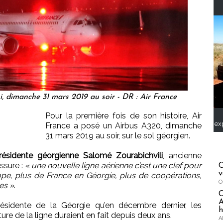
i, dimanche 31 mars 2019 au soir - DR : Air France
Pour la première fois de son histoire, Air
ex
France a posé un Airbus A320, dimanche
31 mars 2019 au soir, sur le sol géorgien.
résidente géorgienne Salomé Zourabichvili
, ancienne
assure :
« une nouvelle ligne aérienne c’est une clef pour
C
v
ope, plus de France en Géorgie, plus de coopérations,
O
es »
.
A
résidente de la Géorgie qu’en décembre dernier, les
h
re de la ligne duraient en fait depuis deux ans.
A