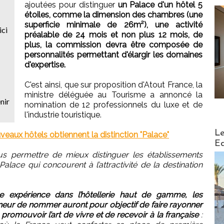
ajoutées pour distinguer
un Palace d'un hôtel 5
étoiles, comme la dimension des chambres (une
superficie minimale de 26m²), une activité
ici
préalable de 24 mois et non plus 12 mois, de
plus, la commission devra être composée de
personnalités permettant d'élargir les domaines
d'expertise.
C'est ainsi, que sur proposition d'Atout France, la
ministre déléguée au Tourisme a annoncé la
enir
nomination de 12 professionnels du luxe et de
l'industrie touristique.
Distribu
Le
veaux hôtels obtiennent la distinction "Palace"
Ed
s permettre de mieux distinguer les établissements
 Palace qui concourent à l’attractivité de la destination
e expérience dans l’hôtellerie haut de gamme, les
honneur de nommer auront pour objectif de faire rayonner
romouvoir l’art de vivre et de recevoir à la française
: