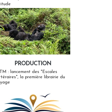
titude
PRODUCTION
ion
TM : lancement des "Escales
ttéraires", la première librairie du
oyage