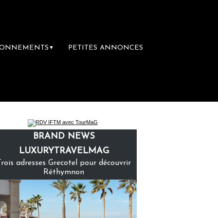
BONNEMENTS
PETITES ANNONCES
▼
ière librairie du voyage
Le groupe Sainte-
BRAND NEWS
LUXURYTRAVELMAG
Trois adresses Grecotel pour découvrir
Réthymnon