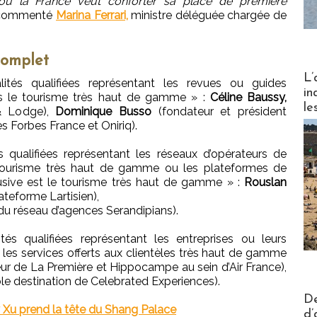
e où la France veut conforter sa place de première
 commenté
Marina Ferrari,
ministre déléguée chargée de
complet
Partez
L’
ités qualifiées représentant les revues ou guides
in
ans le tourisme très haut de gamme » :
Céline Baussy,
le
 & Lodge),
Dominique Busso
(fondateur et président
s Forbes France et Oniriq).
s qualifiées représentant les réseaux d’opérateurs de
 tourisme très haut de gamme ou les plateformes de
clusive est le tourisme très haut de gamme » :
Rouslan
ateforme Lartisien),
du réseau d’agences Serandipians).
tés qualifiées représentant les entreprises ou leurs
les services offerts aux clientèles très haut de gamme
ur de La Première et Hippocampe au sein d’Air France),
e destination de Celebrated Experiences).
Actus V
De
y Xu prend la tête du Shang Palace
d’