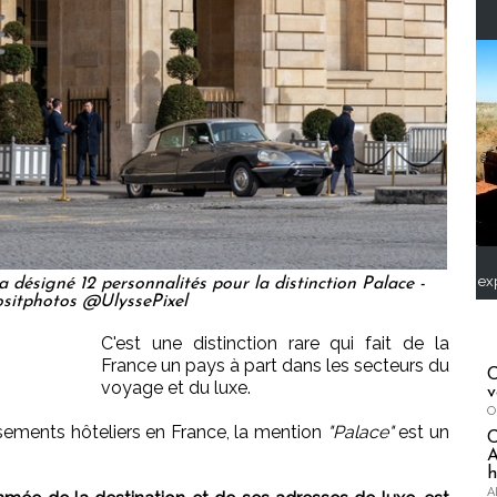
ex
 désigné 12 personnalités pour la distinction Palace -
sitphotos @UlyssePixel
C'est une distinction rare qui fait de la
France un pays à part dans les secteurs du
C
voyage et du luxe.
v
O
sements hôteliers en France, la mention
"Palace"
est un
A
h
A