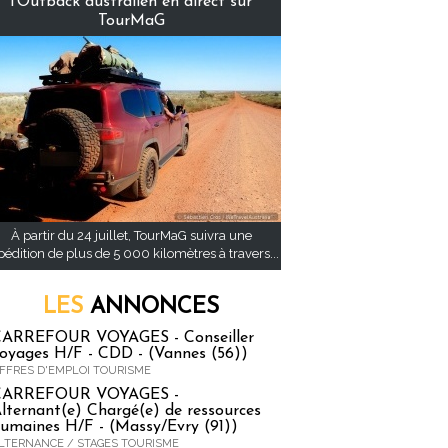
l’Outback australien en direct sur
TourMaG
À partir du 24 juillet, TourMaG suivra une
pédition de plus de 5 000 kilomètres à travers...
LES
ANNONCES
ARREFOUR VOYAGES - Conseiller
oyages H/F - CDD - (Vannes (56))
FFRES D'EMPLOI TOURISME
CARREFOUR VOYAGES -
lternant(e) Chargé(e) de ressources
umaines H/F - (Massy/Evry (91))
LTERNANCE / STAGES TOURISME