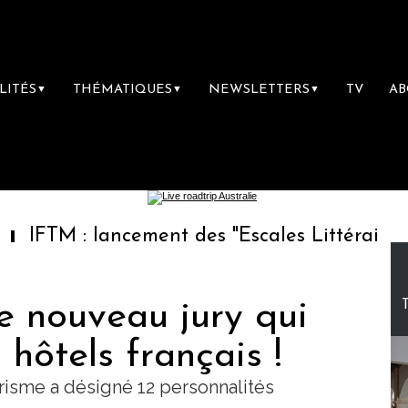
LITÉS
THÉMATIQUES
NEWSLETTERS
TV
A
▼
▼
▼
 lancement des "Escales Littéraires", la prem
le nouveau jury qui
 hôtels français !
risme a désigné 12 personnalités