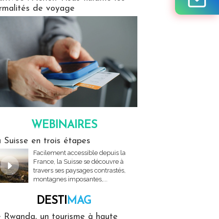
rmalités de voyage
WEBINAIRES
res
 Suisse en trois étapes
Facilement accessible depuis la
France, la Suisse se découvre à
travers ses paysages contrastés,
montagnes imposantes,...
DESTI
MAG
MAG
 Rwanda, un tourisme à haute