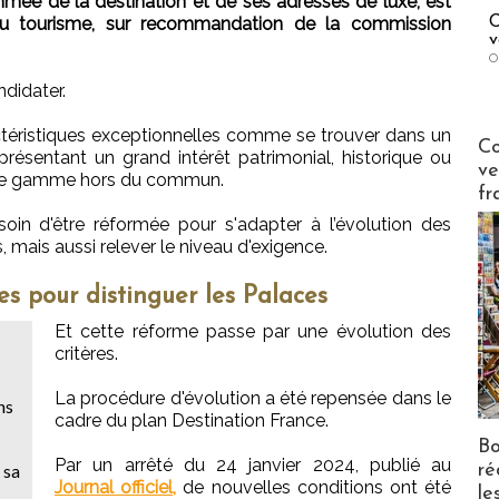
ommée de la destination et de ses adresses de luxe, est
C
 du tourisme, sur recommandation de la commission
v
O
ndidater.
actéristiques exceptionnelles comme se trouver dans un
Publi-n
Co
résentant un grand intérêt patrimonial, historique ou
ve
 de gamme hors du commun.
fr
oin d'être réformée pour s'adapter à l’évolution des
, mais aussi relever le niveau d'exigence.
es pour distinguer les Palaces
Et cette réforme passe par une évolution des
critères.
La procédure d'évolution a été repensée dans le
ns
cadre du plan Destination France.
Bo
Par un arrêté du 24 janvier 2024, publié au
ré
 sa
Journal officiel,
de nouvelles conditions ont été
le