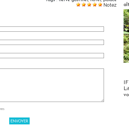
al
Notez
Product
IF
Li
v
res