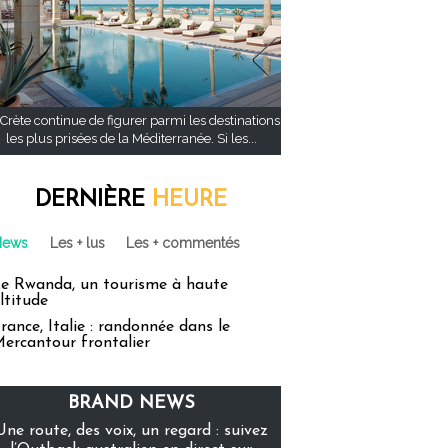
Crète continue de figurer parmi les destinations
les plus prisées de la Méditerranée. Si les...
DERNIÈRE
HEURE
News
Les + lus
Les + commentés
e Rwanda, un tourisme à haute
ltitude
rance, Italie : randonnée dans le
ercantour frontalier
BRAND NEWS
Une route, des voix, un regard : suivez