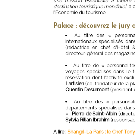
une mission essentielle à l’heur
destination touristique mondiale,
" a
l’Economie du tourisme.
Palace : découvrez le jury 
Au titre des « personnal
internationaux spécialisés d
(rédactrice en chef d’Hôtel
directeur-général des magazine
Au titre de « personnalité
voyages spécialisés dans le
réservation dont l’activité ex
Lartisien
(co-fondateur de la pl
Quentin Desurmont
(président 
Au titre des « personnali
départements spécialisés dans 
» :
Pierre de Saint-Albin
(directe
Sylvia Rilian Ibrahim
(responsabl
A lire :
Shangri-La Paris : le Chef Ton