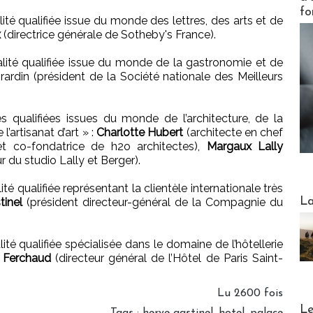
fo
ité qualifiée issue du monde des lettres, des arts et de
x
(directrice générale de Sotheby's France).
lité qualifiée issue du monde de la gastronomie et de
irardin (président de la Société nationale des Meilleurs
és qualifiées issues du monde de l’architecture, de la
’artisanat d’art » :
Charlotte Hubert
(architecte en chef
t co-fondatrice de h2o architectes),
Margaux Lally
ur du studio Lally et Berger).
té qualifiée représentant la clientèle internationale très
Webinai
La
tinel
(président directeur-général de la Compagnie du
ité qualifiée spécialisée dans le domaine de l’hôtellerie
e Ferchaud
(directeur général de l’Hôtel de Paris Saint-
Lu 2600 fois
DESTI
Le
Tags
:
herve gastinel
,
hotel
,
palace