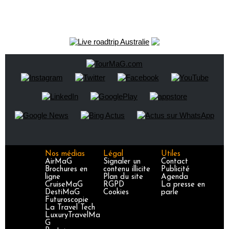
Nos médias
Légal
Utiles
AirMaG
Signaler un
Contact
Brochures en
contenu illicite
Publicité
ligne
Plan du site
Agenda
CruiseMaG
RGPD
La presse en
DestiMaG
Cookies
parle
Futuroscopie
La Travel Tech
LuxuryTravelMa
G