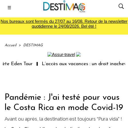
☰
Nos bureaux sont fermés du 27/07 au 16/08. Retour de la newsletter
quotidienne le 24/08/2026. Bel été !
Accueil
>
DESTIMAG
en Tour
L’accès aux vacances : un droit inachevé totale
Pandémie : J'ai testé pour vous
le Costa Rica en mode Covid-19
Avant ou après, la destination est toujours “Pura vida” !