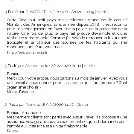
4.
Posté par
DI NOTA CELINE
le 10/12/2020 20:05
|
Alerter
Costa Rica tout petit pays mais tellement grand par le cœur !
Nombril des Amériques, sans armée depuis 1948, il est reconnu
pour son engagement en faveur de la paix et de la protection de la
nature. Une fois de plus le pays fait preuve d’exemple et d’une
résilience remarquable. Comme j’ai hâte de retrouver ta luxuriance
tropicale et la chaleur des sourires de tes habitants qui me
manquent tant! Pura Vida mae !
http://www.escursia.fr
5.
Posté par
Amandine
le 17/12/2020 20:11
|
Alerter
Bonjour,
Merci pour votre article, nous partons au mois de janvier. Avez vous
un conseil à nous donner pour l'assurance qu'il faut prendre ? Quel
organisme choisir ?
Merci d'avance
6.
Posté par
Poirot
le 18/12/2020 14:17
|
Alerter
Bonjour Amandine
Mes derniers clients sont partis avec Assur Travel. Ils proposent une
assurance voyage qui couvre exactement ce qui est demandé pour
l'entrée au Costa Rica et à un tarif raisonnable.
Karina