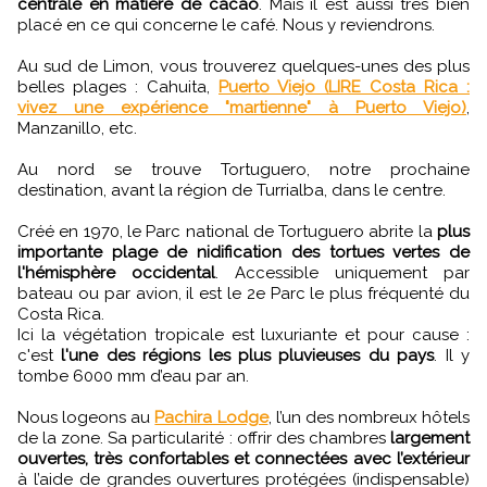
centrale en matière de cacao
. Mais il est aussi très bien
placé en ce qui concerne le café. Nous y reviendrons.
Au sud de Limon, vous trouverez quelques-unes des plus
belles plages : Cahuita,
Puerto Viejo (LIRE Costa Rica :
vivez une expérience "martienne" à Puerto Viejo)
,
Manzanillo, etc.
Au nord se trouve Tortuguero, notre prochaine
destination, avant la région de Turrialba, dans le centre.
Créé en 1970, le Parc national de Tortuguero abrite la
plus
importante plage de nidification des tortues vertes de
l'hémisphère occidental
. Accessible uniquement par
bateau ou par avion, il est le 2e Parc le plus fréquenté du
Costa Rica.
Ici la végétation tropicale est luxuriante et pour cause :
c'est
l'une des régions les plus pluvieuses du pays
. Il y
tombe 6000 mm d’eau par an.
Nous logeons au
Pachira Lodge
, l’un des nombreux hôtels
de la zone. Sa particularité : offrir des chambres
largement
ouvertes, très confortables et connectées avec l’extérieur
à l’aide de grandes ouvertures protégées (indispensable)