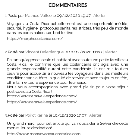
COMMENTAIRES
1.
Posté par
Mathieu Vallee
le 09/12/2020 19:47
|
Alerter
Voyager au Costa Rica actuellement est une opportunité inédite,
sécurité, hygiène, protocoles sanitaires strictes, très peu de monde
dans les parcs nationaux, bref le rêve.
https://morphocostarica.com/
2.
Posté par
Vincent Deleplanque
le 10/12/2020 11:20
|
Alerter
En tant qu'agence locale et habitant avec toute une petite famille au
Costa Rica, je confirme que les costaricains ont agis avec une
grande responsabilité durant cette pandémie. Ils ont mis tout en
œuvre pour accueillir à nouveau les voyageurs dans les meilleurs
conditions sans altérer la qualité de service et avec toujours en tête,
offrir la meilleure expérience pour leur séjour.
Nous vous accompagnions avec grand plaisir pour votre séjour
post-covid au Costa Rica !
https://www.arawak-experience.com/
https://www.arawak-experience.com/
3.
Posté par
Poirot Karina
le 10/12/2020 17:07
|
Alerter
Un grand merci pour cet article qui va nous aider à (re)vendre cette
merveilleuse destination!
http://www.monvoyageaucostarica.com