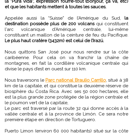
la “Pura vida”, expression fourre-tout (bonjour, ça va, etc)
et que les habitants mettent à toutes les sauces.
Appelée aussi la “Suisse” de l’Amérique du Sud,
la
destination possède plus de 200 volcans
qui constituent
l'arc volcanique d'Amérique centrale, lui-même
constituant un maillon de la ceinture de feu du Pacifique.
Le plus haut cratère (3432m) est celui de l’Irazú.
Nous quittons San José pour nous rendre sur la côte
caribéenne. Pour cela on va franchir la chaîne de
montagnes, en fait la cordillère volcanique centrale qui
divise le pays d’est en ouest sur 110 km.
Nous traversons le
Parc national Braulio Carrillo
, situé à 38
km de la capitale, et qui constitue la deuxième réserve de
biosphère du Costa Rica. Avec ses 50 000 hectares, elle
est la plus grande zone protégée de la région centrale et
le poumon vert de la capitale,
Le parc est traversé par la route 32 qui donne accès à la
vallée centrale et à la province de Limón. Ce sera notre
première étape en direction de Tortuguero.
Puerto Limon (environ 60 000 habitants) situé sur la côte