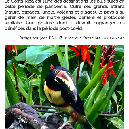
Le Costa Rica est l'une des destinations les plus sûres en
cette période de pandémie. Outre ses grands attraits
(nature, espaces, jungle, volcans et plages), le pays a su
gérer de main de maître gestes barrière et protocole
sanitaire. Une posture dont il devrait engranger les
bénéfices dans la période post-covid.
Rédigé par
Jean DA LUZ
le Mardi 8 Décembre 2020 à 23:45