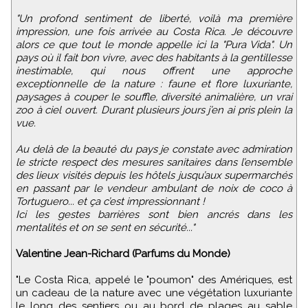
"Un profond sentiment de liberté, voilà ma première
impression, une fois arrivée au Costa Rica. Je découvre
alors ce que tout le monde appelle ici la "Pura Vida". Un
pays où il fait bon vivre, avec des habitants à la gentillesse
inestimable, qui nous offrent une approche
exceptionnelle de la nature : faune et flore luxuriante,
paysages à couper le souffle, diversité animalière, un vrai
zoo à ciel ouvert. Durant plusieurs jours j’en ai pris plein la
vue.
Au delà de la beauté du pays je constate avec admiration
le stricte respect des mesures sanitaires dans l’ensemble
des lieux visités depuis les hôtels jusqu’aux supermarchés
en passant par le vendeur ambulant de noix de coco à
Tortuguero... et ça c’est impressionnant !
Ici les gestes barrières sont bien ancrés dans les
mentalités et on se sent en sécurité..."
Valentine Jean-Richard (Parfums du Monde)
"Le Costa Rica, appelé le "poumon" des Amériques, est
un cadeau de la nature avec une végétation luxuriante
le long des sentiers ou au bord de plages au sable