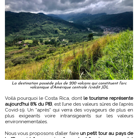
La destination possède plus de 200 volcans qui constituent l'arc
volcanique d'Amérique centrale /crédit JDL
Voilà pourquoi le Costa Rica, dont
le tourisme représente
aujourd’hui 8% du PIB
, est l’une des valeurs sûres de l’après
Covid-19. Un “après” qui verra des voyageurs de plus en
plus exigeants voire intransigeants sur les valeurs
environnementales.
Nous vous proposons d’aller faire
un petit tour au pays de