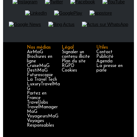
Nos médias
Légal
Utiles
AirMaG
Signaler un
Contact
Brochures en
contenu illicite
Publicité
ligne
Plan du site
Agenda
CruiseMaG
RGPD
La presse en
DestiMaG
Cookies
parle
Futuroscopie
La Travel Tech
LuxuryTravelMa
G
Partez en
France
TravelJobs
TravelManager
MaG
VoyageursMaG
Voyages
Responsables