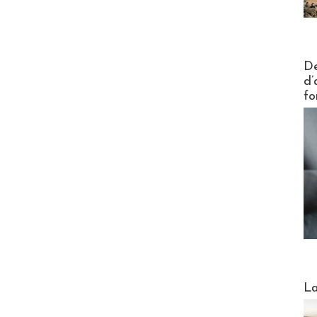
Actus V
De
d’
fo
Webinai
La