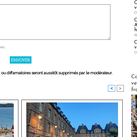
C
v
O
A
h
A
C
v
res
O
x ou diffamatoires seront aussitôt supprimés par le modérateur.
Publi-n
Co
ve
<
>
fr