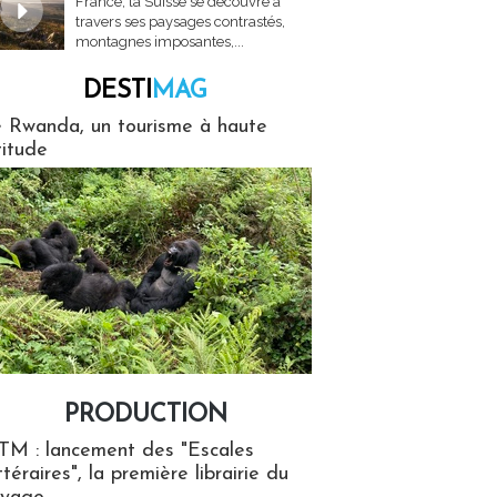
France, la Suisse se découvre à
travers ses paysages contrastés,
montagnes imposantes,...
DESTI
MAG
MAG
 Rwanda, un tourisme à haute
titude
PRODUCTION
ion
TM : lancement des "Escales
ttéraires", la première librairie du