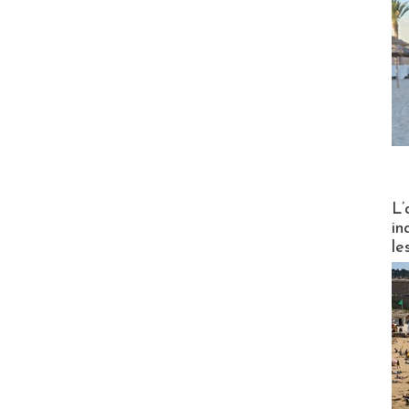
Partez
L’
in
le