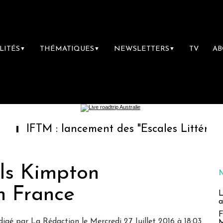
LITÉS
THÉMATIQUES
NEWSLETTERS
TV
A
▼
▼
▼
M : lancement des "Escales Littéraires", la p
tels Kimpton
n France
L
a
F
digé par
La Rédaction
le Mercredi 27 Juillet 2016 à 18:03
M