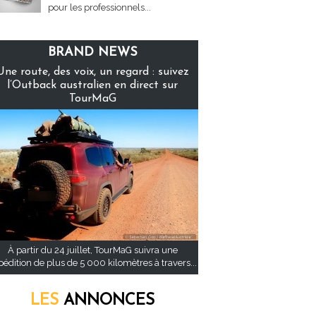
pour les professionnels...
BRAND NEWS
Une route, des voix, un regard : suivez
l’Outback australien en direct sur
TourMaG
À partir du 24 juillet, TourMaG suivra une
pédition de plus de 5 000 kilomètres à travers...
LES
ANNONCES