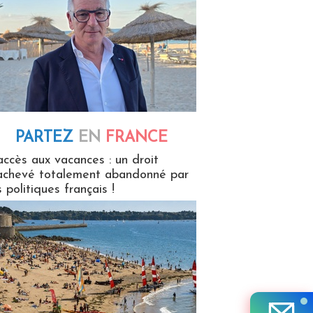
PARTEZ
EN
FRANCE
 en France
accès aux vacances : un droit
achevé totalement abandonné par
s politiques français !