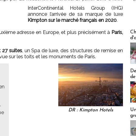
InterContinental Hotels Group (IHG)
annonce l’arrivée de sa marque de luxe
Kimpton sur le marché français en 2020
.
Les off
euxième adresse en Europe, et plus précisément à
Paris,
Ch
d'
 27 suites
, un Spa de luxe, des structures de remise en
ue sur les toits et les monuments de Paris.
De
de
en
,
Un
DR : Kimpton Hotels
pe
gr