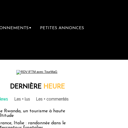
BONNEMENTS
PETITES ANNONCES
▼
remière librairie du voyage
Le groupe Sain
DERNIÈRE
HEURE
News
Les + lus
Les + commentés
e Rwanda, un tourisme à haute
ltitude
rance, Italie : randonnée dans le
ercantour frontalier