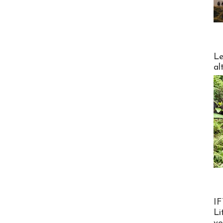
DESTI
Le
al
Product
IF
Li