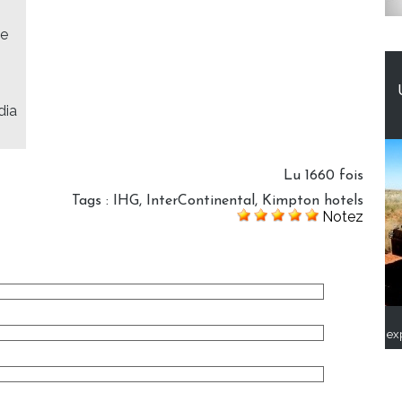
xe
dia
Lu 1660 fois
Tags
:
IHG
,
InterContinental
,
Kimpton hotels
Notez
ex