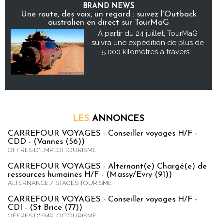
BRAND NEWS
Une route, des voix, un regard : suivez l’Outback
australien en direct sur TourMaG
À partir du 24 juillet, TourMaG
suivra une expédition de plus de
5 000 kilomètres à travers...
LES
ANNONCES
CARREFOUR VOYAGES - Conseiller voyages H/F -
CDD - (Vannes (56))
OFFRES D'EMPLOI TOURISME
CARREFOUR VOYAGES - Alternant(e) Chargé(e) de
ressources humaines H/F - (Massy/Evry (91))
ALTERNANCE / STAGES TOURISME
CARREFOUR VOYAGES - Conseiller voyages H/F -
CDI - (St Brice (77))
OFFRES D'EMPLOI TOURISME