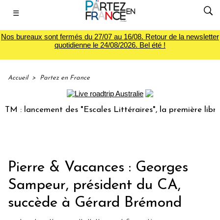
☰
Nos bureaux sont fermés du 27/07 au 16/08. Retour de la newsletter
quotidienne le 24/08/2026. Bel été !
Accueil
>
Partez en France
lancement des "Escales Littéraires", la première librairie d
Pierre & Vacances : Georges
Sampeur, président du CA,
succède à Gérard Brémond