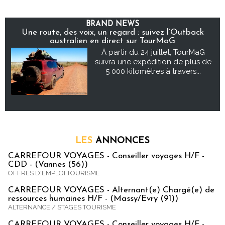
BRAND NEWS
Une route, des voix, un regard : suivez l’Outback
australien en direct sur TourMaG
À partir du 24 juillet, TourMaG
suivra une expédition de plus de
5 000 kilomètres à travers...
LES
ANNONCES
CARREFOUR VOYAGES - Conseiller voyages H/F -
CDD - (Vannes (56))
OFFRES D'EMPLOI TOURISME
CARREFOUR VOYAGES - Alternant(e) Chargé(e) de
ressources humaines H/F - (Massy/Evry (91))
ALTERNANCE / STAGES TOURISME
CARREFOUR VOYAGES - Conseiller voyages H/F -