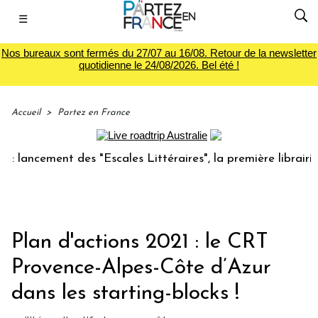
☰
Nos bureaux sont fermés du 27/07 au 16/08. Retour de la newsletter
quotidienne le 24/08/2026. Bel été !
Accueil
>
Partez en France
ement des "Escales Littéraires", la première librairie du vo
Plan d'actions 2021 : le CRT
Provence-Alpes-Côte d’Azur
dans les starting-blocks !