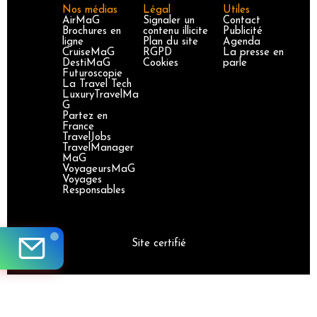
Nos médias
Légal
Utiles
AirMaG
Signaler un
Contact
Brochures en
contenu illicite
Publicité
ligne
Plan du site
Agenda
CruiseMaG
RGPD
La presse en
DestiMaG
Cookies
parle
Futuroscopie
La Travel Tech
LuxuryTravelMa
G
Partez en
France
TravelJobs
TravelManager
MaG
VoyageursMaG
Voyages
Responsables
Site certifié