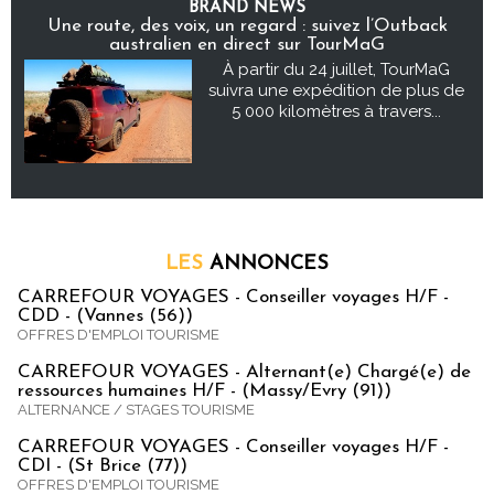
BRAND NEWS
Une route, des voix, un regard : suivez l’Outback
australien en direct sur TourMaG
À partir du 24 juillet, TourMaG
suivra une expédition de plus de
5 000 kilomètres à travers...
LES
ANNONCES
CARREFOUR VOYAGES - Conseiller voyages H/F -
CDD - (Vannes (56))
OFFRES D'EMPLOI TOURISME
CARREFOUR VOYAGES - Alternant(e) Chargé(e) de
ressources humaines H/F - (Massy/Evry (91))
ALTERNANCE / STAGES TOURISME
CARREFOUR VOYAGES - Conseiller voyages H/F -
CDI - (St Brice (77))
OFFRES D'EMPLOI TOURISME