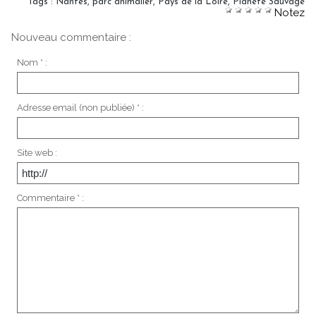
Tags
:
Nantes
,
parc animalier
,
Pays de la Loire
,
Planète Sauvage
Notez
Nouveau commentaire :
Nom * :
Adresse email (non publiée) * :
Site web :
Commentaire * :