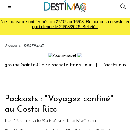
☰
Nos bureaux sont fermés du 27/07 au 16/08. Retour de la newsletter
quotidienne le 24/08/2026. Bel été !
Accueil
>
DESTIMAG
roupe Sainte-Claire rachète Eden Tour
L’accès aux vaca
Podcasts : "Voyagez confiné"
au Costa Rica
Les "Podtrips de Saliha" sur TourMaG.com