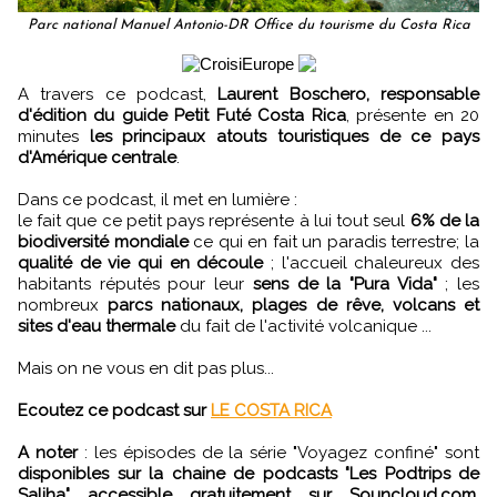
Parc national Manuel Antonio-DR Office du tourisme du Costa Rica
A travers ce podcast,
Laurent Boschero, responsable
d'édition du guide Petit Futé Costa Rica
, présente en 20
minutes
les principaux atouts touristiques de ce pays
d'Amérique centrale
.
Dans ce podcast, il met en lumière :
le fait que ce petit pays représente à lui tout seul
6% de la
biodiversité mondiale
ce qui en fait un paradis terrestre; la
qualité de vie qui en découle
; l'accueil chaleureux des
habitants réputés pour leur
sens de la "Pura Vida"
; les
nombreux
parcs nationaux, plages de rêve, volcans et
sites d'eau thermale
du fait de l'activité volcanique ...
Mais on ne vous en dit pas plus...
Ecoutez ce podcast sur
LE COSTA RICA
A noter
: les épisodes de la série "Voyagez confiné" sont
disponibles sur la chaine de podcasts "Les Podtrips de
Saliha" accessible gratuitement sur Souncloud.com,