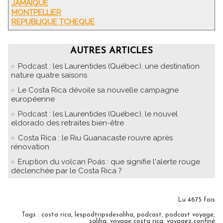
JAMAIQUE
MONTPELLIER
REPUBLIQUE TCHEQUE
AUTRES ARTICLES
Podcast : les Laurentides (Québec), une destination
nature quatre saisons
Le Costa Rica dévoile sa nouvelle campagne
européenne
Podcast : les Laurentides (Québec), le nouvel
eldorado des retraites bien-être
Costa Rica : le Riu Guanacaste rouvre après
rénovation
Eruption du volcan Poás : que signifie l'alerte rouge
déclenchée par le Costa Rica ?
Lu 4675 fois
Tags
:
costa rica
,
lespodtripsdesaliha
,
podcast
,
podcast voyage
,
saliha
,
voyage costa rica
,
voyagez confiné