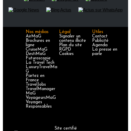
Nos médias
Légal
Utiles
AirMaG
Signaler un
Contact
Brochures en
contenu illicite
Publicité
ligne
Plan du site
Agenda
CruiseMaG
RGPD
La presse en
DestiMaG
Cookies
parle
Futuroscopie
La Travel Tech
LuxuryTravelMa
G
Partez en
France
TravelJobs
TravelManager
MaG
VoyageursMaG
Voyages
Responsables
Site certifié