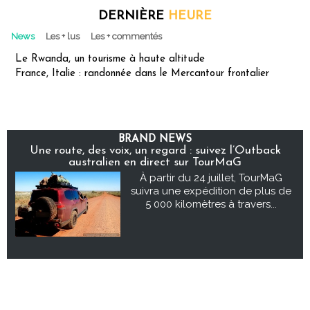
DERNIÈRE
HEURE
News
Les + lus
Les + commentés
Le Rwanda, un tourisme à haute altitude
France, Italie : randonnée dans le Mercantour frontalier
BRAND NEWS
Une route, des voix, un regard : suivez l’Outback
australien en direct sur TourMaG
À partir du 24 juillet, TourMaG
suivra une expédition de plus de
5 000 kilomètres à travers...