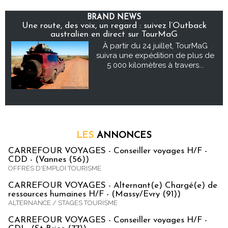
BRAND NEWS
Une route, des voix, un regard : suivez l’Outback
australien en direct sur TourMaG
À partir du 24 juillet, TourMaG
suivra une expédition de plus de
5 000 kilomètres à travers...
LES
ANNONCES
CARREFOUR VOYAGES - Conseiller voyages H/F -
CDD - (Vannes (56))
OFFRES D'EMPLOI TOURISME
CARREFOUR VOYAGES - Alternant(e) Chargé(e) de
ressources humaines H/F - (Massy/Evry (91))
ALTERNANCE / STAGES TOURISME
CARREFOUR VOYAGES - Conseiller voyages H/F -