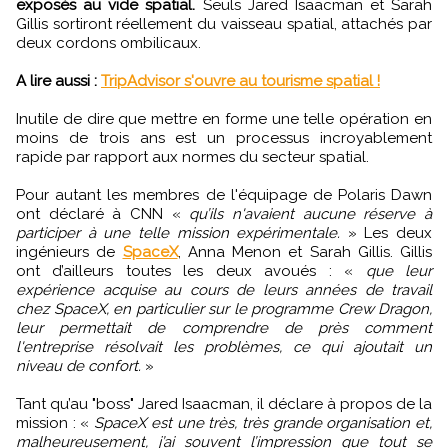
exposés au vide spatial.
Seuls Jared Isaacman et Sarah
Gillis sortiront réellement du vaisseau spatial, attachés par
deux cordons ombilicaux.
A lire aussi :
TripAdvisor s'ouvre au tourisme spatial !
Inutile de dire que mettre en forme une telle opération en
moins de trois ans est un processus incroyablement
rapide par rapport aux normes du secteur spatial.
Pour autant les membres de l'équipage de Polaris Dawn
ont déclaré à CNN «
qu’ils n'avaient aucune réserve à
participer à une telle mission expérimentale.
» Les deux
ingénieurs de
SpaceX
, Anna Menon et Sarah Gillis. Gillis
ont d’ailleurs toutes les deux avoués : «
que leur
expérience acquise au cours de leurs années de travail
chez SpaceX, en particulier sur le programme Crew Dragon,
leur permettait de comprendre de près comment
l'entreprise résolvait les problèmes, ce qui ajoutait un
niveau de confort.
»
Tant qu’au "boss" Jared Isaacman, il déclare à propos de la
mission : «
SpaceX est une très, très grande organisation et,
malheureusement, j’ai souvent l’impression que tout se