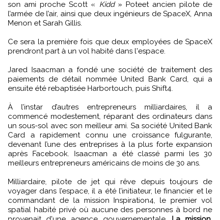
son ami proche Scott «
Kidd
» Poteet ancien pilote de
l’armée de l’air, ainsi que deux ingénieurs de SpaceX, Anna
Menon et Sarah Gillis.
Ce sera la première fois que deux employées de SpaceX
prendront part à un vol habité dans l'espace.
Jared Isaacman a fondé une société de traitement des
paiements de détail nommée United Bank Card, qui a
ensuite été rebaptisée Harbortouch, puis Shift4.
À l’instar d’autres entrepreneurs milliardaires, il a
commencé modestement, réparant des ordinateurs dans
un sous-sol avec son meilleur ami. Sa société United Bank
Card a rapidement connu une croissance fulgurante,
devenant l’une des entreprises à la plus forte expansion
après Facebook. Isaacman a été classé parmi les 30
meilleurs entrepreneurs américains de moins de 30 ans.
Milliardaire, pilote de jet qui rêve depuis toujours de
voyager dans l’espace, il a été l’initiateur, le financier et le
commandant de la mission Inspiration4, le premier vol
spatial habité privé où aucune des personnes à bord ne
provenait d'une agence gouvernementale.
La mission,