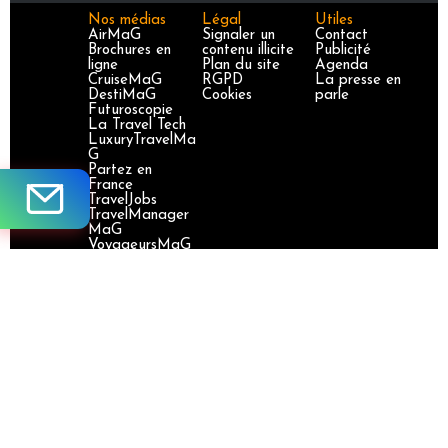
Nos médias
Légal
Utiles
AirMaG
Signaler un
Contact
Brochures en
contenu illicite
Publicité
ligne
Plan du site
Agenda
CruiseMaG
RGPD
La presse en
DestiMaG
Cookies
parle
Futuroscopie
La Travel Tech
LuxuryTravelMa
G
Partez en
France
TravelJobs
TravelManager
MaG
VoyageursMaG
Voyages
Responsables
Site certifié