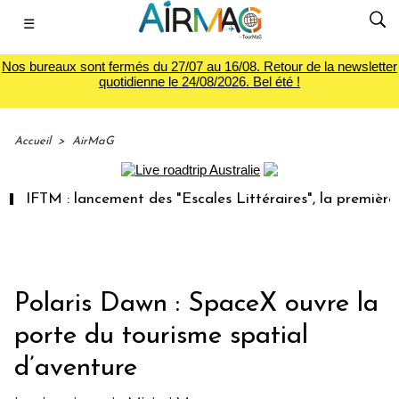
☰
Nos bureaux sont fermés du 27/07 au 16/08. Retour de la newsletter
quotidienne le 24/08/2026. Bel été !
Accueil
>
AirMaG
: lancement des "Escales Littéraires", la première librairie
Polaris Dawn : SpaceX ouvre la
porte du tourisme spatial
d’aventure