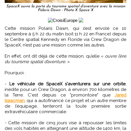
SpaceX ouvre la porte du tourisme spatial d’aventure avec la mission
Polaris Dawn - Photo X Space X
Cette mission Polaris Dawn, qui s’est envolé ce 10
septembre à 5 h 22 du matin (soit 11 h 22 en France) depuis
le Centre spatial Kennedy en Floride via Crew Dragon de
SpaceX, n’est pas une mission comme les autres.
En effet, ont dit déjà de cette mission, qu’elle «
ouvre l’ère
du tourisme spatial d’aventure
. »
Pourquoi :
-
Le véhicule de SpaceX s'aventurera sur une orbite
,
inédite pour un Crew Dragon, à environ 700 kilomètres de
la Terre. C'est depuis ce "promontoire" que
Jared
Isaacman
, qui a autofinancé ce projet et un autre membre
de l’équipage, tenteront la toute première sortie
extravéhiculaire commerciale.
- Cette mission de cinq jours vise à repousser les limites
des vols habités en atteignant une altitude de 1400 km, la