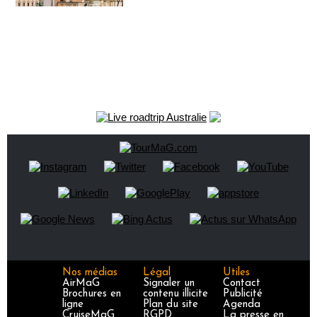
Nos médias
Légal
Utiles
AirMaG
Signaler un
Contact
Brochures en
contenu illicite
Publicité
ligne
Plan du site
Agenda
CruiseMaG
RGPD
La presse en