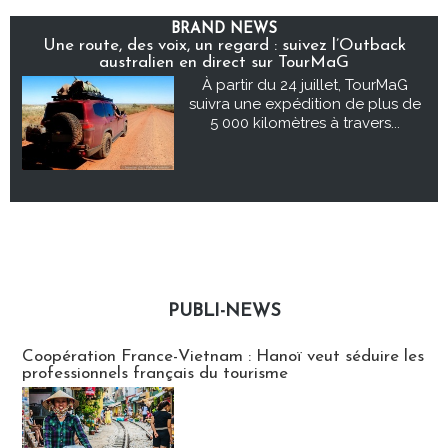
BRAND NEWS
Une route, des voix, un regard : suivez l’Outback
australien en direct sur TourMaG
À partir du 24 juillet, TourMaG
suivra une expédition de plus de
5 000 kilomètres à travers...
PUBLI-NEWS
Publi-news
Coopération France-Vietnam : Hanoï veut séduire les
professionnels français du tourisme