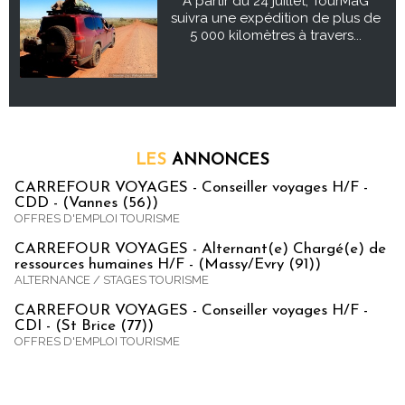
À partir du 24 juillet, TourMaG
suivra une expédition de plus de
5 000 kilomètres à travers...
LES
ANNONCES
CARREFOUR VOYAGES - Conseiller voyages H/F -
CDD - (Vannes (56))
OFFRES D'EMPLOI TOURISME
CARREFOUR VOYAGES - Alternant(e) Chargé(e) de
ressources humaines H/F - (Massy/Evry (91))
ALTERNANCE / STAGES TOURISME
CARREFOUR VOYAGES - Conseiller voyages H/F -
CDI - (St Brice (77))
OFFRES D'EMPLOI TOURISME