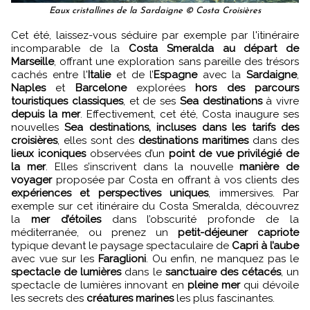
Eaux cristallines de la Sardaigne © Costa Croisières
Cet été, laissez-vous séduire par exemple par l'itinéraire
incomparable de la
Costa Smeralda au départ de
Marseille
, offrant une exploration sans pareille des trésors
cachés entre l'
Italie
et de l’
Espagne
avec la
Sardaigne
,
Naples
et
Barcelone
explorées
hors des parcours
touristiques classiques
, et de ses
Sea destinations
à vivre
depuis la mer
. Effectivement, cet été, Costa inaugure ses
nouvelles
Sea destinations, incluses dans les tarifs des
croisières
, elles sont des
destinations maritimes
dans des
lieux iconiques
observées d’un
point de vue privilégié de
la mer
. Elles s’inscrivent dans la nouvelle
manière de
voyager
proposée par Costa en offrant à vos clients des
expériences et perspectives uniques
, immersives. Par
exemple sur cet itinéraire du Costa Smeralda, découvrez
la
mer d’étoiles
dans l’obscurité profonde de la
méditerranée, ou prenez un
petit-déjeuner capriote
typique devant le paysage spectaculaire de
Capri à l’aube
avec vue sur les
Faraglioni
. Ou enfin, ne manquez pas le
spectacle de lumières
dans le
sanctuaire des cétacés
, un
spectacle de lumières innovant en
pleine mer
qui dévoile
les secrets des
créatures marines
les plus fascinantes.