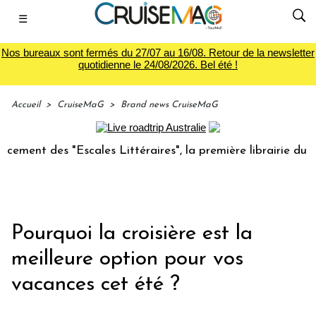
☰
Nos bureaux sont fermés du 27/07 au 16/08. Retour de la newsletter
quotidienne le 24/08/2026. Bel été !
Accueil
>
CruiseMaG
>
Brand news CruiseMaG
 "Escales Littéraires", la première librairie du voyage
L
Pourquoi la croisière est la
meilleure option pour vos
vacances cet été ?