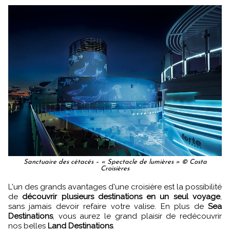
Sanctuaire des cétacés – « Spectacle de lumières » © Costa
Croisières
L'un des grands avantages d'une croisière est la possibilité
de
découvrir plusieurs destinations en un seul voyage
,
sans jamais devoir refaire votre valise. En plus de
Sea
Destinations
, vous aurez le grand plaisir de redécouvrir
nos belles
Land Destinations
.