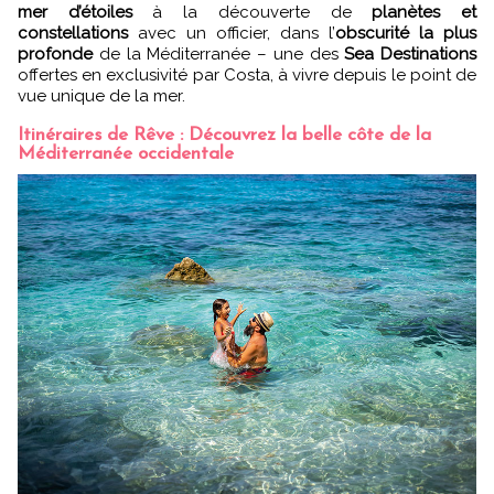
mer d’étoiles
à la découverte de
planètes et
constellations
avec un officier, dans l’
obscurité la plus
profonde
de la Méditerranée – une des
Sea Destinations
offertes en exclusivité par Costa, à vivre depuis le point de
vue unique de la mer.
Itinéraires de Rêve : Découvrez la belle côte de la
Méditerranée occidentale