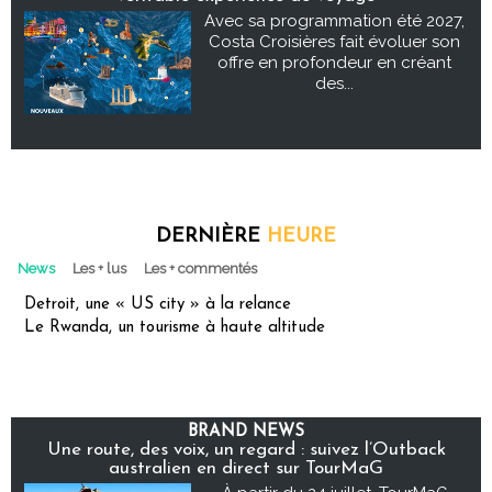
Avec sa programmation été 2027,
Costa Croisières fait évoluer son
offre en profondeur en créant
des...
DERNIÈRE
HEURE
News
Les + lus
Les + commentés
Detroit, une « US city » à la relance
Le Rwanda, un tourisme à haute altitude
BRAND NEWS
Une route, des voix, un regard : suivez l’Outback
australien en direct sur TourMaG