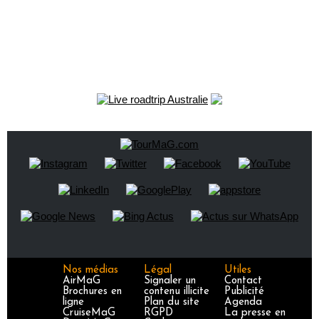
Nos médias
Légal
Utiles
AirMaG
Signaler un
Contact
Brochures en
contenu illicite
Publicité
ligne
Plan du site
Agenda
CruiseMaG
RGPD
La presse en