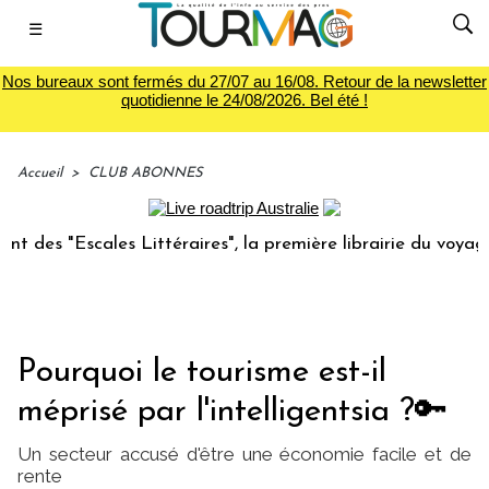
☰
Nos bureaux sont fermés du 27/07 au 16/08. Retour de la newsletter
quotidienne le 24/08/2026. Bel été !
Accueil
>
CLUB ABONNES
les Littéraires", la première librairie du voyage
Le gro
Pourquoi le tourisme est-il
méprisé par l'intelligentsia ?🔑
Un secteur accusé d'être une économie facile et de
rente