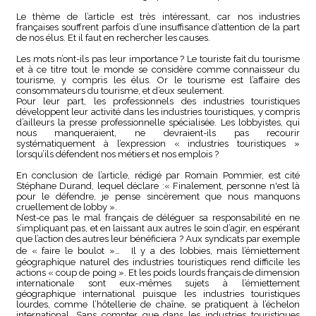
Le thème de l’article est très intéressant, car nos industries
françaises souffrent parfois d’une insuffisance d’attention de la part
de nos élus. Et il faut en rechercher les causes.
Les mots n’ont-ils pas leur importance ? Le touriste fait du tourisme
et à ce titre tout le monde se considère comme connaisseur du
tourisme, y compris les élus. Or le tourisme est l’affaire des
consommateurs du tourisme, et d’eux seulement.
Pour leur part, les professionnels des industries touristiques
développent leur activité dans les industries touristiques, y compris
d’ailleurs la presse professionnelle spécialisée. Les lobbyistes, qui
nous manqueraient, ne devraient-ils pas recourir
systématiquement à l’expression « industries touristiques »
lorsqu’ils défendent nos métiers et nos emplois ?
En conclusion de l’article, rédigé par Romain Pommier, est cité
Stéphane Durand, lequel déclare :« Finalement, personne n'est là
pour le défendre, je pense sincèrement que nous manquons
cruellement de lobby ».
N’est-ce pas le mal français de déléguer sa responsabilité en ne
s’impliquant pas, et en laissant aux autres le soin d’agir, en espérant
que l’action des autres leur bénéficiera ? Aux syndicats par exemple
de « faire le boulot »… Il y a des lobbies, mais l’émiettement
géographique naturel des industries touristiques rend difficile les
actions « coup de poing ». Et les poids lourds français de dimension
internationale sont eux-mêmes sujets à l’émiettement
géographique international puisque les industries touristiques
lourdes, comme l’hôtellerie de chaîne, se pratiquent à l’échelon
international. Sans compter que dans les industries touristiques