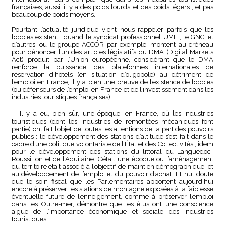
françaises, aussi, il y a des poids lourds, et des poids légers ; et pas
beaucoup de poids moyens.
Pourtant l’actualité juridique vient nous rappeler parfois que les
lobbies existent : quand le syndicat professionnel UMIH, le GNC, et
d’autres, ou le groupe ACCOR par exemple, montent au créneau
pour dénoncer l’un des articles législatifs du DMA (Digital Markets
Act) produit par l’Union européenne, considérant que le DMA
renforce la puissance des plateformes internationales de
réservation d’hôtels (en situation d’oligopole) au détriment de
l’emploi en France, il y a bien une preuve de l’existence de lobbies
(ou défenseurs de l’emploi en France et de l’investissement dans les
industries touristiques françaises).
Il y a eu, bien sûr, une époque, en France, où les industries
touristiques (dont les industries de remontées mécaniques font
partie) ont fait l’objet de toutes les attentions de la part des pouvoirs
publics : le développement des stations d’altitude s’est fait dans le
cadre d’une politique volontariste de l’État et des Collectivités ; idem
pour le développement des stations du littoral du Languedoc-
Roussillon et de l’Aquitaine. C’était une époque ou l’aménagement
du territoire était associé à l’objectif de maintien démographique, et
au développement de l’emploi et du pouvoir d’achat. Et nul doute
que le soin fiscal que les Parlementaires apportent aujourd’hui
encore à préserver les stations de montagne exposées à la faiblesse
éventuelle future de l’enneigement, comme à préserver l’emploi
dans les Outre-mer, démontre que les élus ont une conscience
aigüe de l’importance économique et sociale des industries
touristiques.