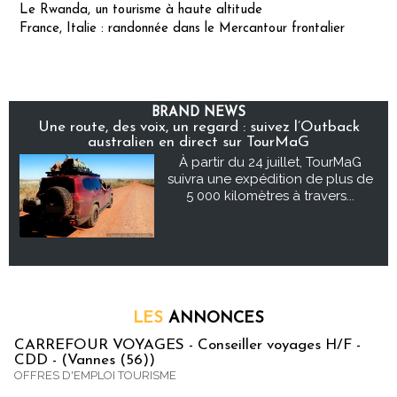
Le Rwanda, un tourisme à haute altitude
France, Italie : randonnée dans le Mercantour frontalier
BRAND NEWS
Une route, des voix, un regard : suivez l’Outback
australien en direct sur TourMaG
À partir du 24 juillet, TourMaG
suivra une expédition de plus de
5 000 kilomètres à travers...
LES
ANNONCES
CARREFOUR VOYAGES - Conseiller voyages H/F -
CDD - (Vannes (56))
OFFRES D'EMPLOI TOURISME